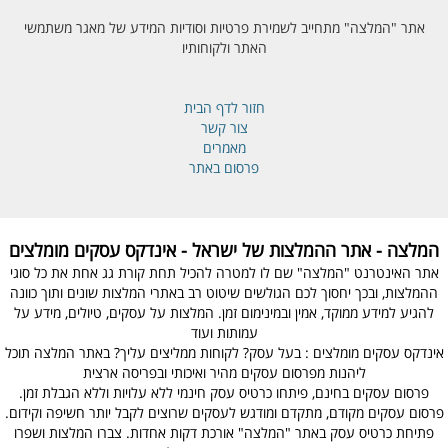
אתר "המלצה" מתחייב לשמירת פרטיות וסודיות המידע של מאגר משתמשי
האתר ולקוחותיו
חזור לדף הבית
צור קשר
מאמרים
פרסום באתר
המלצה - אתר ההמלצות של ישראל - אינדקס עסקים מומלצים
אתר האינטרנט "המלצה" שם לו למטרה להכיל תחת קורת גג אחת את כל סוגי
ההמלצות, ובכך יחסוך לכם הגולשים שיטוט רב באתרי המלצות שונים ותוך כוונה
להגיע למידע ממוקד, אמין ובמינימום זמן. המלצות על עסקים, טיולים, מידע על
עמותות ועוד
אינדקס עסקים מומלצים : בעל עסק? לקוחות ממליצים עליך? באתר המלצה תוכל
ליהנות מפרסום עסקים מהיר ואיכותי ובפריסה ארצית
פרסום עסקים בחינם, פיתחו כרטיס עסק חינמי ללא עלויות וללא הגבלת זמן.
פרסום עסקים מקודם, מתקדם ומודגש לעסקים שרוצים לקבל יותר חשיפה וקידום.
פתיחת כרטיס עסק באתר "המלצה" אורכת דקות אחדות. צברו המלצות ושפרו