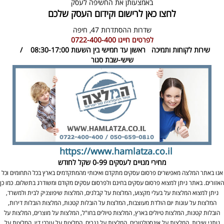
באמצעותן את החשיפה לעסק
לחצו כאן לרישום וקידום העסק שלכם
שדרות ההסתדרות 47,
חיפה
לפרטים חייגו
0722-400-400
שירות לקוחות ותמיכה
ראשון עד חמישי בין השעות 08:30-17:00 /
שישי-שבת סגור
https://www.hamlatza.co.il
מחירי מנויים לעסקים
0-99 שקל לחודש
אנו באתר המלצה מאפשרים פרסום עסקים מתקדם ואיכותי מהמתקדמים בארץ בכל התחומים וכל
האזורים. באתר ניתן למצוא פרסום עסקים בחינם ולפרסום עסקים מקודם ומשודרג בתשלום. כמו כן
ניתן למצוא המלצות על בעלי מקצוע, המלצות על קבלנים, המלצות שיפוצניק לבית ולמשרד,
המלצות על עוגות יום הולדת מעוצבות, המלצות על הובלות קטנות, המלצות הובלות דירות,
הובלות קטנות, המלצות טיולים בארץ, המלצות טיולים בחו"ל, המלצות על מוצרים, המלצות על
נותני שירות, המלצות על אינסטלטורים, המלצות על נגרים, המלצות על עורכי דין, המלצות על