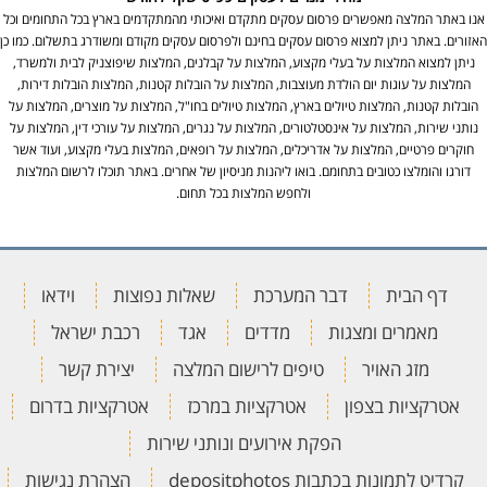
אנו באתר המלצה מאפשרים פרסום עסקים מתקדם ואיכותי מהמתקדמים בארץ בכל התחומים וכל
האזורים. באתר ניתן למצוא פרסום עסקים בחינם ולפרסום עסקים מקודם ומשודרג בתשלום. כמו כן
ניתן למצוא המלצות על בעלי מקצוע, המלצות על קבלנים, המלצות שיפוצניק לבית ולמשרד,
המלצות על עוגות יום הולדת מעוצבות, המלצות על הובלות קטנות, המלצות הובלות דירות,
הובלות קטנות, המלצות טיולים בארץ, המלצות טיולים בחו"ל, המלצות על מוצרים, המלצות על
נותני שירות, המלצות על אינסטלטורים, המלצות על נגרים, המלצות על עורכי דין, המלצות על
חוקרים פרטיים, המלצות על אדריכלים, המלצות על רופאים, המלצות בעלי מקצוע, ועוד אשר
דורגו והומלצו כטובים בתחומם. בואו ליהנות מניסיון של אחרים. באתר תוכלו לרשום המלצות
ולחפש המלצות בכל תחום.
דף הבית
דבר המערכת
שאלות נפוצות
וידאו
מאמרים ומצגות
מדדים
אגד
רכבת ישראל
מזג האויר
טיפים לרישום המלצה
יצירת קשר
אטרקציות בצפון
אטרקציות במרכז
אטרקציות בדרום
הפקת אירועים ונותני שירות
קרדיט לתמונות בכתבות depositphotos
הצהרת נגישות