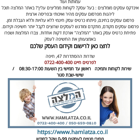
עמותות ועוד
אינדקס עסקים מומלצים : בעל עסק? לקוחות ממליצים עליך? באתר המלצה תוכל
ליהנות מפרסום עסקים מהיר ואיכותי ובפריסה ארצית
פרסום עסקים בחינם, פיתחו כרטיס עסק חינמי ללא עלויות וללא הגבלת זמן.
פרסום עסקים מקודם, מתקדם ומודגש לעסקים שרוצים לקבל יותר חשיפה וקידום.
פתיחת כרטיס עסק באתר "המלצה" אורכת דקות אחדות. צברו המלצות ושפרו
באמצעותן את החשיפה לעסק
לחצו כאן לרישום וקידום העסק שלכם
שדרות ההסתדרות 47,
חיפה
לפרטים חייגו
0722-400-400
שירות לקוחות ותמיכה
ראשון עד חמישי בין השעות 08:30-17:00 /
שישי-שבת סגור
https://www.hamlatza.co.il
מחירי מנויים לעסקים
0-99 שקל לחודש