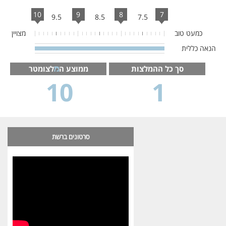
10
9
8
7
9.5
8.5
7.5
כמעט טוב
מצויין
הנאה כללית
100%
Complete
סך כל ההמלצות
ממוצע ה
לצומטר
10
1
סרטונים ברשת