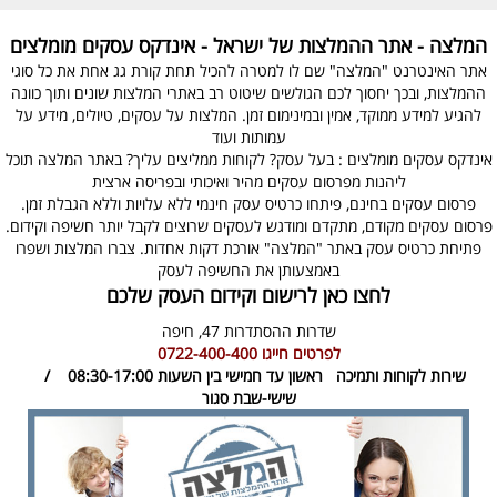
המלצה - אתר ההמלצות של ישראל - אינדקס עסקים מומלצים
אתר האינטרנט "המלצה" שם לו למטרה להכיל תחת קורת גג אחת את כל סוגי
ההמלצות, ובכך יחסוך לכם הגולשים שיטוט רב באתרי המלצות שונים ותוך כוונה
להגיע למידע ממוקד, אמין ובמינימום זמן. המלצות על עסקים, טיולים, מידע על
עמותות ועוד
אינדקס עסקים מומלצים : בעל עסק? לקוחות ממליצים עליך? באתר המלצה תוכל
ליהנות מפרסום עסקים מהיר ואיכותי ובפריסה ארצית
פרסום עסקים בחינם, פיתחו כרטיס עסק חינמי ללא עלויות וללא הגבלת זמן.
פרסום עסקים מקודם, מתקדם ומודגש לעסקים שרוצים לקבל יותר חשיפה וקידום.
פתיחת כרטיס עסק באתר "המלצה" אורכת דקות אחדות. צברו המלצות ושפרו
באמצעותן את החשיפה לעסק
לחצו כאן לרישום וקידום העסק שלכם
שדרות ההסתדרות 47,
חיפה
לפרטים חייגו
0722-400-400
שירות לקוחות ותמיכה
ראשון עד חמישי בין השעות 08:30-17:00 /
שישי-שבת סגור