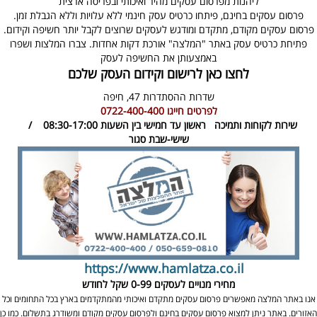
ליהנות מפרסום עסקים מהיר ואיכותי ובפריסה ארצית
פרסום עסקים בחינם, פיתחו כרטיס עסק חינמי ללא עלויות וללא הגבלת זמן.
פרסום עסקים מקודם, מתקדם ומודגש לעסקים שרוצים לקבל יותר חשיפה וקידום.
פתיחת כרטיס עסק באתר "המלצה" אורכת דקות אחדות. צברו המלצות ושפרו
באמצעותן את החשיפה לעסק
לחצו כאן לרישום וקידום העסק שלכם
שדרות ההסתדרות 47,
חיפה
לפרטים חייגו
0722-400-400
שירות לקוחות ותמיכה
ראשון עד חמישי בין השעות 08:30-17:00 /
שישי-שבת סגור
https://www.hamlatza.co.il
מחירי מנויים לעסקים
0-99 שקל לחודש
אנו באתר המלצה מאפשרים פרסום עסקים מתקדם ואיכותי מהמתקדמים בארץ בכל התחומים וכל
האזורים. באתר ניתן למצוא פרסום עסקים בחינם ולפרסום עסקים מקודם ומשודרג בתשלום. כמו כן