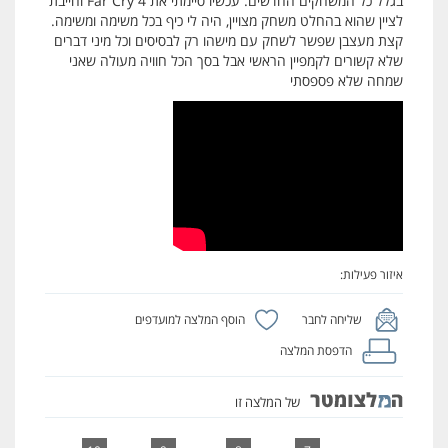
בגלל כל המשחקים החדשים. עכשיו סיימתי את Far Cry 4 וחייבת
לציין שהוא בהחלט משחק מצויין, היה לי כיף בכל משימה ומשימה.
קצת מעצבן שפשר לשחק עם מישהו רק לבסיסים וכל מיני דברים
שלא קשורים לקמפיין הראשי אבל בסך הכל חוויה מעולה שאני
שמחה שלא פספסתי
איזור פעילות:
שליחה לחבר
הוסף המלצה למועדפים
הדפסת המלצה
של המלצה זו