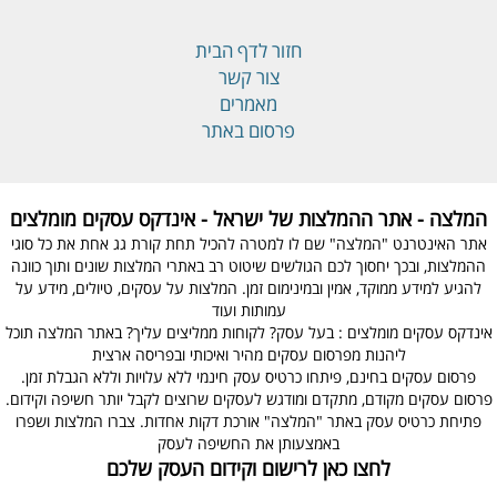
חזור לדף הבית
צור קשר
מאמרים
פרסום באתר
המלצה - אתר ההמלצות של ישראל - אינדקס עסקים מומלצים
אתר האינטרנט "המלצה" שם לו למטרה להכיל תחת קורת גג אחת את כל סוגי
ההמלצות, ובכך יחסוך לכם הגולשים שיטוט רב באתרי המלצות שונים ותוך כוונה
להגיע למידע ממוקד, אמין ובמינימום זמן. המלצות על עסקים, טיולים, מידע על
עמותות ועוד
אינדקס עסקים מומלצים : בעל עסק? לקוחות ממליצים עליך? באתר המלצה תוכל
ליהנות מפרסום עסקים מהיר ואיכותי ובפריסה ארצית
פרסום עסקים בחינם, פיתחו כרטיס עסק חינמי ללא עלויות וללא הגבלת זמן.
פרסום עסקים מקודם, מתקדם ומודגש לעסקים שרוצים לקבל יותר חשיפה וקידום.
פתיחת כרטיס עסק באתר "המלצה" אורכת דקות אחדות. צברו המלצות ושפרו
באמצעותן את החשיפה לעסק
לחצו כאן לרישום וקידום העסק שלכם