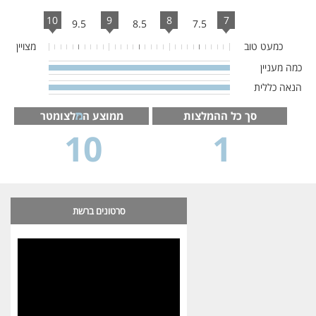
10
9
8
7
9.5
8.5
7.5
כמעט טוב
מצויין
כמה מעניין
100%
Complete
הנאה כללית
100%
Complete
סך כל ההמלצות
ממוצע ה
לצומטר
10
1
סרטונים ברשת