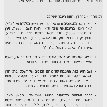
ניהול בוררויות וגישורים, תחת גג אחד מגובה בצוות מקצועי מעולה.
רמי אריה
-
עורך דין , רואה חשבון, יועץ מס
תואר ראשון
במשפטים
(בהצטיינות), תואר ראשון
בכלכלה
(אונ' ת"א),
תואר ראשון
בחשבונאות
(אונ' ת"א).
רואה חשבון
(1987),
יועץ
מס
מוסמך (1986).
בורר ומגשר
(לשכת רו"ח, מינוי בימ"ש).
מוסמך
ביקורת ברשויות מקומיות
בישראל (1993). חוקר מצ"ח, חוקר
ת"ד ומדריך נהיגה מונעת (בסדיר ובמילואים). התמחות במיסים
במשרד ד"ר אבי אלתר ושות', עו"ד ז"ל.
מרצה
בפורומים של לשכת עורכי הדין, לשכת רואי החשבון, לשכת
יועצי מס, איגוד לשכות המסחר, חשבים – HPS ועוד.
יושב ראש צוות התגובות של פורום המיסים של לשכת עורכי הדין
בישראל
, לקשר ותגובות לתזכירי חוק והצעות חקיקה ולטיוטות
הוראות ביצוע של רשות המיסים בישראל. כולל ייצוג לשכת עו"ד
בפני כנסת ישראל, ועדות ממשלתיות ורשות המיסים.
מחבר מאמרים מקצועיים
בביטאון עורך הדין, ביטאון רואה
החשבון, מסים ומעשים, ידע למידע, נטו+, ירחון איגוד לשכות
המסחר, בעיתונות (דה-מרקר, גלובס, כלכליסט, ידיעות אחרונות,