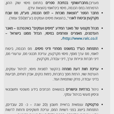
מעריב).
מחבר/שותף בכתיבת ספרים
בתחום מיסוי שוק ההון,
הרפורמה במס הכנסה, מיסוי בינלאומי (הוצאת עידן).
מחבר הספר "הוצאות מוכרות – למס הכנסה, מע"מ, מס שבח
מקרקעין וביטוח לאו
מי", בהוצאת מיסים ועסקים בע"מ(550 עמוד).
מנהל מקצועי של מאגר המידע "מיסים ועסקים" באינטרנט – מאגר
העדכונים, מאמרים ופורומים במיסוי, הגדול מסוגו בישראל –
.
http://www.ralc.co.il/
התמחות כעו"ד במשפט מסחרי ודיני מיסים
. מס הכנסה, ביטוח
לאומי, מס ערך מוסף, מיסוי מקרקעין, עריכת תכנוני מס, ערעורי מס,
דיני חברות וניירות ערך, דיני עבודה, מקרקעין.
עריכת חוות דעת מומחה
בהקשר לסוגיות מיסוי, לניהול עסקים,
הערכות שווי, הרמת מסך בחברות, כימות נזקים, אבדן רווחים, תביעות
בדיני עבודה, פרוק שותפויות ועוד.
ניהול
בוררויות וגישורים
בנושאים הכרוכים בידע משפטי וחשבונאי
וניסיון מעשי בניהול עסקי.
פרקטיקה
עצמאית בראיית חשבון (20 שנה – כ- 20 עובדים),
התמחות בייצוג בפני רשויות המס, עריכת תשקיפים ודוחות לרשות