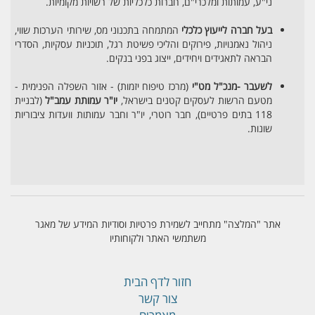
ני"ע, עמותות ומלכרי"ם, חברות כלכליות של רשויות מקומיות.
בעל חברה לייעוץ כלכלי
המתמחה בתכנוני מס, שירותי הערכות שווי,
ניהול נאמנויות, פירוקים והליכי פשיטת רגל, תוכניות עסקיות, הסדרי
הבראה לתאגידים ויחידים, ייצוג בפני בנקים.
לשעבר -מנכ"ל מט"י
(מרכז טיפוח יזמות) - אזור השפלה הפנימית -
מטעם הרשות לעסקים קטנים בישראל,
יו"ר עמותת עמב"ל
(לבניית
118 בתים פרטיים), חבר רוטרי, יו"ר וחבר עמותות וועדות ציבוריות
שונות.
אתר "המלצה" מתחייב לשמירת פרטיות וסודיות המידע של מאגר
משתמשי האתר ולקוחותיו
חזור לדף הבית
צור קשר