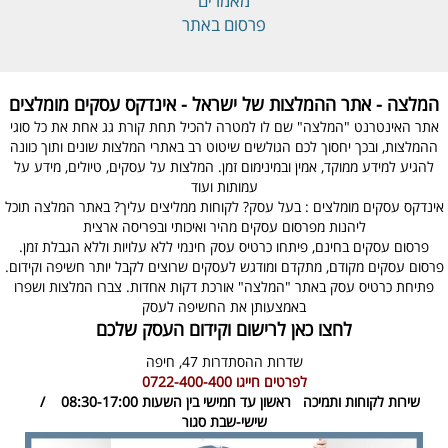
מאמרים
פרסום באתר
המלצה - אתר ההמלצות של ישראל - אינדקס עסקים מומלצים
אתר האינטרנט "המלצה" שם לו למטרה להכיל תחת קורת גג אחת את כל סוגי
ההמלצות, ובכך יחסוך לכם הגולשים שיטוט רב באתרי המלצות שונים ותוך כוונה
להגיע למידע ממוקד, אמין ובמינימום זמן. המלצות על עסקים, טיולים, מידע על
עמותות ועוד
אינדקס עסקים מומלצים : בעל עסק? לקוחות ממליצים עליך? באתר המלצה תוכל
ליהנות מפרסום עסקים מהיר ואיכותי ובפריסה ארצית
פרסום עסקים בחינם, פיתחו כרטיס עסק חינמי ללא עלויות וללא הגבלת זמן.
פרסום עסקים מקודם, מתקדם ומודגש לעסקים שרוצים לקבל יותר חשיפה וקידום.
פתיחת כרטיס עסק באתר "המלצה" אורכת דקות אחדות. צברו המלצות ושפרו
באמצעותן את החשיפה לעסק
לחצו כאן לרישום וקידום העסק שלכם
שדרות ההסתדרות 47,
חיפה
לפרטים חייגו
0722-400-400
שירות לקוחות ותמיכה
ראשון עד חמישי בין השעות 08:30-17:00 /
שישי-שבת סגור