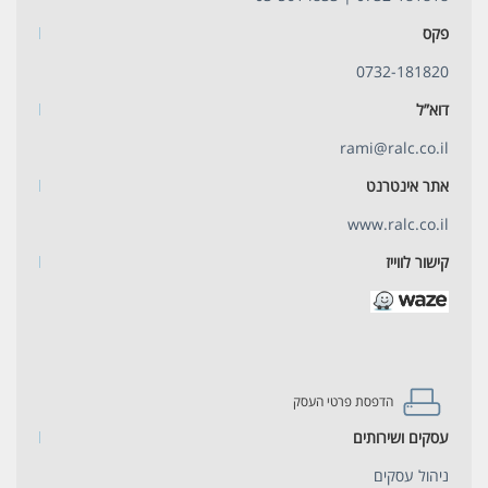
פקס
0732-181820
דוא”ל
rami@ralc.co.il
אתר אינטרנט
www.ralc.co.il
קישור לווייז
הדפסת פרטי העסק
עסקים ושירותים
ניהול עסקים