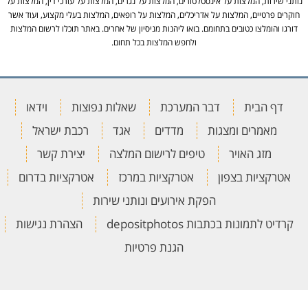
נותני שירות, המלצות על אינסטלטורים, המלצות על נגרים, המלצות על עורכי דין, המלצות על
חוקרים פרטיים, המלצות על אדריכלים, המלצות על רופאים, המלצות בעלי מקצוע, ועוד אשר
דורגו והומלצו כטובים בתחומם. בואו ליהנות מניסיון של אחרים. באתר תוכלו לרשום המלצות
ולחפש המלצות בכל תחום.
דף הבית
דבר המערכת
שאלות נפוצות
וידאו
מאמרים ומצגות
מדדים
אגד
רכבת ישראל
מזג האויר
טיפים לרישום המלצה
יצירת קשר
אטרקציות בצפון
אטרקציות במרכז
אטרקציות בדרום
הפקת אירועים ונותני שירות
קרדיט לתמונות בכתבות depositphotos
הצהרת נגישות
הגנת פרטיות