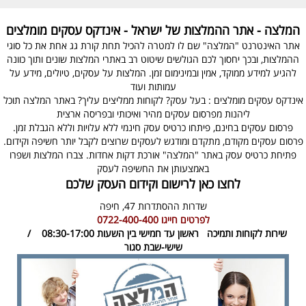
המלצה - אתר ההמלצות של ישראל - אינדקס עסקים מומלצים
אתר האינטרנט "המלצה" שם לו למטרה להכיל תחת קורת גג אחת את כל סוגי
ההמלצות, ובכך יחסוך לכם הגולשים שיטוט רב באתרי המלצות שונים ותוך כוונה
להגיע למידע ממוקד, אמין ובמינימום זמן. המלצות על עסקים, טיולים, מידע על
עמותות ועוד
אינדקס עסקים מומלצים : בעל עסק? לקוחות ממליצים עליך? באתר המלצה תוכל
ליהנות מפרסום עסקים מהיר ואיכותי ובפריסה ארצית
פרסום עסקים בחינם, פיתחו כרטיס עסק חינמי ללא עלויות וללא הגבלת זמן.
פרסום עסקים מקודם, מתקדם ומודגש לעסקים שרוצים לקבל יותר חשיפה וקידום.
פתיחת כרטיס עסק באתר "המלצה" אורכת דקות אחדות. צברו המלצות ושפרו
באמצעותן את החשיפה לעסק
לחצו כאן לרישום וקידום העסק שלכם
שדרות ההסתדרות 47,
חיפה
לפרטים חייגו
0722-400-400
שירות לקוחות ותמיכה
ראשון עד חמישי בין השעות 08:30-17:00 /
שישי-שבת סגור