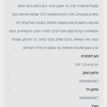
שוקולדים ושתייה קלה על חשבון הבית. ניתן להזמין ניתן להזמין
עיסויים מקצועיים, סידור בלונים ותוספות לרגל שמחות וארוחות בוקר
מפנקות בתיאום מראש ובתוספת תשלום. בסביבה אטרקציות לכל
המשפחה! בקרבת מקום תוכלו לבקר בטיולי ג'יפים, טרקטורונים, קטיף
עצמי, סיור עששיות, רכיבת סוסים, מבצר נמרוד, הר החרמון, שמורות
טבע ומגוון מסעדות איכותיות עוד במקום יש חנייה לאורחים.
מען למכתבים
עין קנייא ת.ד 162
טלפון בעסק
0549903567
טלפון נייד
0549903567
דוא”ל