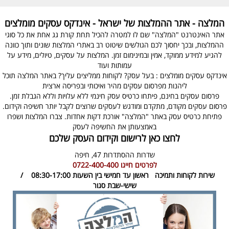
המלצה - אתר ההמלצות של ישראל - אינדקס עסקים מומלצים
אתר האינטרנט "המלצה" שם לו למטרה להכיל תחת קורת גג אחת את כל סוגי
ההמלצות, ובכך יחסוך לכם הגולשים שיטוט רב באתרי המלצות שונים ותוך כוונה
להגיע למידע ממוקד, אמין ובמינימום זמן. המלצות על עסקים, טיולים, מידע על
עמותות ועוד
אינדקס עסקים מומלצים : בעל עסק? לקוחות ממליצים עליך? באתר המלצה תוכל
ליהנות מפרסום עסקים מהיר ואיכותי ובפריסה ארצית
פרסום עסקים בחינם, פיתחו כרטיס עסק חינמי ללא עלויות וללא הגבלת זמן.
פרסום עסקים מקודם, מתקדם ומודגש לעסקים שרוצים לקבל יותר חשיפה וקידום.
פתיחת כרטיס עסק באתר "המלצה" אורכת דקות אחדות. צברו המלצות ושפרו
באמצעותן את החשיפה לעסק
לחצו כאן לרישום וקידום העסק שלכם
שדרות ההסתדרות 47,
חיפה
לפרטים חייגו
0722-400-400
שירות לקוחות ותמיכה
ראשון עד חמישי בין השעות 08:30-17:00 /
שישי-שבת סגור