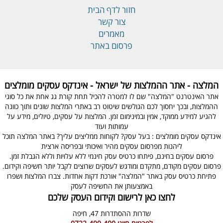
חזור לדף הבית
צור קשר
מאמרים
פרסום באתר
המלצה - אתר ההמלצות של ישראל - אינדקס עסקים מומלצים
אתר האינטרנט "המלצה" שם לו למטרה להכיל תחת קורת גג אחת את כל סוגי
ההמלצות, ובכך יחסוך לכם הגולשים שיטוט רב באתרי המלצות שונים ותוך כוונה
להגיע למידע ממוקד, אמין ובמינימום זמן. המלצות על עסקים, טיולים, מידע על
עמותות ועוד
אינדקס עסקים מומלצים : בעל עסק? לקוחות ממליצים עליך? באתר המלצה תוכל
ליהנות מפרסום עסקים מהיר ואיכותי ובפריסה ארצית
פרסום עסקים בחינם, פיתחו כרטיס עסק חינמי ללא עלויות וללא הגבלת זמן.
פרסום עסקים מקודם, מתקדם ומודגש לעסקים שרוצים לקבל יותר חשיפה וקידום.
פתיחת כרטיס עסק באתר "המלצה" אורכת דקות אחדות. צברו המלצות ושפרו
באמצעותן את החשיפה לעסק
לחצו כאן לרישום וקידום העסק שלכם
שדרות ההסתדרות 47,
חיפה