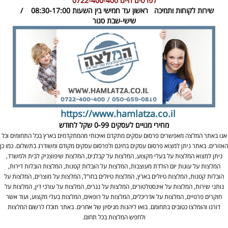
לפרטים חייגו
0722-400-400
שירות לקוחות ותמיכה
ראשון עד חמישי בין השעות 08:30-17:00 /
שישי-שבת סגור
https://www.hamlatza.co.il
מחירי מנויים לעסקים
0-99 שקל לחודש
אנו באתר המלצה מאפשרים פרסום עסקים מתקדם ואיכותי מהמתקדמים בארץ בכל התחומים וכל
האזורים. באתר ניתן למצוא פרסום עסקים בחינם ולפרסום עסקים מקודם ומשודרג בתשלום. כמו כן
ניתן למצוא המלצות על בעלי מקצוע, המלצות על קבלנים, המלצות שיפוצניק לבית ולמשרד,
המלצות על עוגות יום הולדת מעוצבות, המלצות על הובלות קטנות, המלצות הובלות דירות,
הובלות קטנות, המלצות טיולים בארץ, המלצות טיולים בחו"ל, המלצות על מוצרים, המלצות על
נותני שירות, המלצות על אינסטלטורים, המלצות על נגרים, המלצות על עורכי דין, המלצות על
חוקרים פרטיים, המלצות על אדריכלים, המלצות על רופאים, המלצות בעלי מקצוע, ועוד אשר
דורגו והומלצו כטובים בתחומם. בואו ליהנות מניסיון של אחרים. באתר תוכלו לרשום המלצות
ולחפש המלצות בכל תחום.