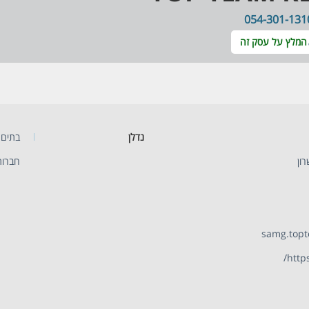
054-301-131
המלץ על עסק זה
נדלן
בתים 
חברות 
samg.top
https