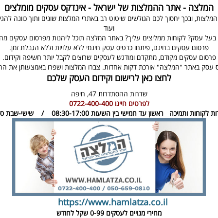
המלצה - אתר ההמלצות של ישראל - אינדקס עסקים מומלצים
ת, ובכך יחסוך לכם הגולשים שיטוט רב באתרי המלצות שונים ותוך כוונה להגיע ל
ועוד
בעל עסק? לקוחות ממליצים עליך? באתר המלצה תוכל ליהנות מפרסום עסקים מהיר
פרסום עסקים בחינם, פיתחו כרטיס עסק חינמי ללא עלויות וללא הגבלת זמן.
פרסום עסקים מקודם, מתקדם ומודגש לעסקים שרוצים לקבל יותר חשיפה וקידום.
 עסק באתר "המלצה" אורכת דקות אחדות. צברו המלצות ושפרו באמצעותן את ה
לחצו כאן לרישום וקידום העסק שלכם
שדרות ההסתדרות 47,
חיפה
לפרטים חייגו
0722-400-400
ות לקוחות ותמיכה
ראשון עד חמישי בין השעות 08:30-17:00 / שישי-שבת סגור
https://www.hamlatza.co.il
מחירי מנויים לעסקים
0-99 שקל לחודש