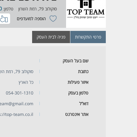
0
סוקולוב 79, רמת השרון
טלפון:
הוספה למועדפים
פרטי התקשרות
פניה לבית העסק
שם בעל העסק
כתובת
סוקולוב 79, רמת השרון
איזור פעילות
כל הארץ
טלפון בעסק
054-301-1310
דוא”ל
team@gmail.com
אתר אינטרנט
://top-team.co.il/