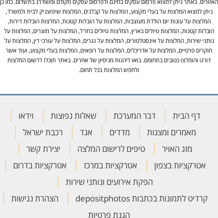
האזורים. באתר ניתן למצוא פרסום עסקים בחינם ולפרסום עסקים מקודם ומשודרג בתשלום. כמו כן
ניתן למצוא המלצות על בעלי מקצוע, המלצות על קבלנים, המלצות שיפוצניק לבית ולמשרד,
המלצות על עוגות יום הולדת מעוצבות, המלצות על הובלות קטנות, המלצות הובלות דירות,
הובלות קטנות, המלצות טיולים בארץ, המלצות טיולים בחו"ל, המלצות על מוצרים, המלצות על
נותני שירות, המלצות על אינסטלטורים, המלצות על נגרים, המלצות על עורכי דין, המלצות על
חוקרים פרטיים, המלצות על אדריכלים, המלצות על רופאים, המלצות בעלי מקצוע, ועוד אשר
דורגו והומלצו כטובים בתחומם. בואו ליהנות מניסיון של אחרים. באתר תוכלו לרשום המלצות
ולחפש המלצות בכל תחום.
דף הבית
דבר המערכת
שאלות נפוצות
וידאו
מאמרים ומצגות
מדדים
אגד
רכבת ישראל
מזג האויר
טיפים לרישום המלצה
יצירת קשר
אטרקציות בצפון
אטרקציות במרכז
אטרקציות בדרום
הפקת אירועים ונותני שירות
קרדיט לתמונות בכתבות depositphotos
הצהרת נגישות
הגנת פרטיות