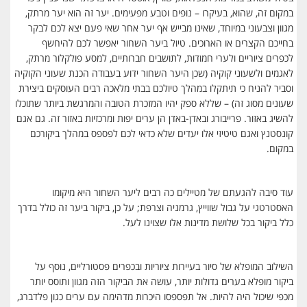
במקום זה, שהוא, בעיקרו – נופים וטבע מפעימים. יער זה הוא יער מרתק,
מגוון וצבעוני במיוחד, שאינו מבייש אף יער אחר שאי פעם יצא לכם לבקר
בחייכם הקצרים או הארוכים. טיול ביער השחור יאפשר לכם להיחשף
לכפרים ציוריים ולערי חמודות, לתושבים חברותיים, למסע פולקלור מרתק,
לאגמים ולשעוני קוקיה (שכן היער השחור ידוע בעבודה הכנת שעוני הקוקיה
וסביר להניח כי תיתקלו במהלך טיולכם בבתי מלאכה רבים העוסקים ביצירת
שעונים מסוג זה) – שללא ספק יהיו המזכרת הטובה והמרגשת ביותר שתוכלו
להשיג באזור. פרייבורג ובאדן-באדן הן ערים יפות ומרכזיות באזור זה. גם אגם
קונסטנץ ואגם טיטיזי אלו יעדים שלא כדאי לכם לפספס במהלך ביקורכם
במקום.
עוד סיבה להגעתם של מטיילים כה רבים ליער השחור היא מיקומו
האסטרטגי על גבול שווייץ, גרמניה וצרפת; על כן, ביקור ביער זה כולל בדרך
כלל ביקור בכל שלושת מדינות אלו שצוינו לעל.
השילוב המופלא של סיור בעיירות ציוריות ובכפרים פסטורליים, נוסף על
ביקור מופלא בערים גדולות יותר, עושה את הביקור הזה מגוון ותוסס יותר
מכפי שיכול היה להיות. אל תפספסו היכרות מדהימה עם ערים כגון פלדברג,