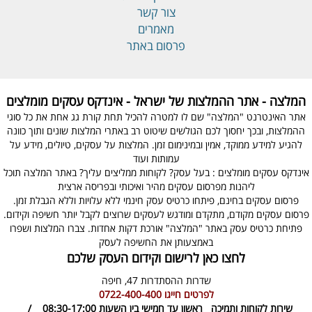
צור קשר
מאמרים
פרסום באתר
המלצה - אתר ההמלצות של ישראל - אינדקס עסקים מומלצים
אתר האינטרנט "המלצה" שם לו למטרה להכיל תחת קורת גג אחת את כל סוגי
ההמלצות, ובכך יחסוך לכם הגולשים שיטוט רב באתרי המלצות שונים ותוך כוונה
להגיע למידע ממוקד, אמין ובמינימום זמן. המלצות על עסקים, טיולים, מידע על
עמותות ועוד
אינדקס עסקים מומלצים : בעל עסק? לקוחות ממליצים עליך? באתר המלצה תוכל
ליהנות מפרסום עסקים מהיר ואיכותי ובפריסה ארצית
פרסום עסקים בחינם, פיתחו כרטיס עסק חינמי ללא עלויות וללא הגבלת זמן.
פרסום עסקים מקודם, מתקדם ומודגש לעסקים שרוצים לקבל יותר חשיפה וקידום.
פתיחת כרטיס עסק באתר "המלצה" אורכת דקות אחדות. צברו המלצות ושפרו
באמצעותן את החשיפה לעסק
לחצו כאן לרישום וקידום העסק שלכם
שדרות ההסתדרות 47,
חיפה
לפרטים חייגו
0722-400-400
שירות לקוחות ותמיכה
ראשון עד חמישי בין השעות 08:30-17:00 /