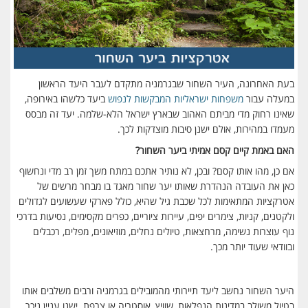
בעת האחרונה, העיר השחור שבגרמניה מתקדם לעבר היעד הראשון
במעלה עבור
משפחות ישראליות המבקשות לנפוש
ביעד כלשהו באירופה,
שאינו רחוק מדי מביתם האהוב שבארץ ישראל הלא-שלמה. יעד זה מבסס
מעמדו במהירות, אולם ישנן סיבות מוצדקות לכך.
האם באמת קיים קסם אמיתי ביער השחור?
אם כן, מהו אותו קסם?
ובכן, לא נותיר אתכם במתח משך זמן רב מדי ונחשוף
כאן את העובדה הנהדרת שאותו יער שחור מאגד בו מבחר מרשים של
אטרקציות המתאימות לכל שכבת גיל שהיא, כולל פארקי שעשועים לגדולים
ולקטנים, קניות, צימרים יפים, עיירות ציוריים, כפרים מקסימים, נסיעות בדרכי
נוף עוצרות נשימה, מרחצאות, טיולים נחלים, מוזיאונים, מפלים, רכבלים
ובוודאי שעוד יותר מכך.
היער השחור נחשב ליעד תיירותי מהמובילים בגרמניה ורבים משלבים אותו
בטיול משולב במדינות הנפלאות, שוויץ, אוסטריה או צרפת. ישנו עניין ניכר