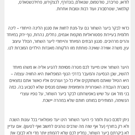
לודאו, טריברג, טודטמוס, שנואלס, בונדורף, לנצקירש, פרוידנשטאדט,
קולמאר, שטרסבורג ועוד רבות וטובות אחרות.
כדאי לבקר ביער השחור גם על-מנת לחוות את סגנון הלינה הייחודי – לינה
חלומית בעיירות פסטוראליות מוקפות אגמים, נחלים, נהרות, נוף ירוק במיוחד
והרים מרהיבים. סגנון הבתים המיוחד והייחודי ליער השחור, הכולל עיצוב
עץ, משרה אווירה שאינה פוחתת מזו הלקוחה מאגדות הילדים המוכרות לנו.
היער השחור אינו מייעד לכם מטרה מסוימת להגיע אליה או משהו מיוחד
להשיג, שכן הנסיעה והמעבר בדרכי הנוף המופלאות היא החוויה עצמה –
היא הטיול שאתם משתוקקים אליו כל-כך ועורגים אליו כאשר אתם נמצאים
בשגרת העבודה האפרורית והיומיומית שאתם מנסים שלא לטבוע בה. כמה
בני מזל אנו על שיש באפשרותנו לבקר ביער השחור, על נופיו עוצרי
הנשימה, המותירים במוחנו חותם שלא במהרה יישכח.
ניתן לסכם כעת ולומר כי היער השחור הינו יעד פופולארי בכל עונות השנה
ולא רק בחורף (על אף שזה מה שרבים נוהגים לחשוב ואף לטעון). אם עדיין
לא ביקרתם ביער השחור, נמליץ לכם שלא להמתין יותר מדי ולא לבזבז את