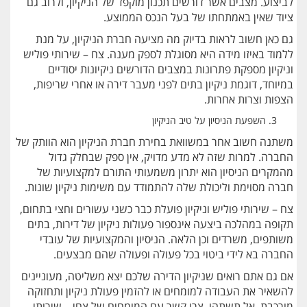
לביצוע. מצבים אשר דורשים תכנון מוקפד של הניקיון, ולרוב גם
ציוד שאין באמתחתו של בעל הנכס הממוצע.
גם כאן חשוב לראות בדיוק מה מציעה חברת הניקיון, על מנת
ללמוד באיזו מידה היא מסוגלת לספק מענה. צח – שירותי פוליש
וניקיון מספקת פתרונות במצבים הדורשים ניקיונות יסודיים
במיוחד, דוגמת ניקיון בתים לפני מעבר דירה או אחרי שריפות,
הצפות וצרות אחרות.
השפעת הניסיון על טיב הניקיון
משתנה חשוב אחר במשוואת בחירת חברת הניקיון הוא הוותק של
החברה. למרות שזה לא מדע מדויק, אין ספק שבחלק גדול
מהמקרים הניסיון הוא יתרון משמעותי התורם למקצועיות של
חברה מסוימת וליכולת שלה להתמודד עם משימות ניקיון שונות.
צח – שירותי פוליש וניקיון פועלת כבר כשני עשורים וחצי בתחום,
תקופה במהלכה ביצעה אינספור פעולות ניקיון של דירות, בתים
משותפים, משרדים וכן הלאה. הניסיון והמקצועיות של עובדי
החברה בא לידי ביטוי בכל פעולה ופעולה שהם מבצעים.
אם גם אתם רואים שניקיון הדירה שלכם יצא משליטה, מעוניינים
להשאיר את העבודה למומחים או להזמין פעולת ניקיון ותחזוקה
מורכבת, אל תשתהו. צרו קשר עם המומחים של צחי – שירותי