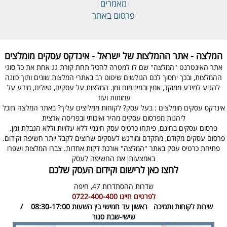
מאמרים
פרסום באתר
המלצה - אתר ההמלצות של ישראל - אינדקס עסקים מומלצים
אתר האינטרנט "המלצה" שם לו למטרה להכיל תחת קורת גג אחת את כל סוגי
ההמלצות, ובכך יחסוך לכם הגולשים שיטוט רב באתרי המלצות שונים ותוך כוונה
להגיע למידע ממוקד, אמין ובמינימום זמן. המלצות על עסקים, טיולים, מידע על
עמותות ועוד
אינדקס עסקים מומלצים : בעל עסק? לקוחות ממליצים עליך? באתר המלצה תוכל
ליהנות מפרסום עסקים מהיר ואיכותי ובפריסה ארצית
פרסום עסקים בחינם, פיתחו כרטיס עסק חינמי ללא עלויות וללא הגבלת זמן.
פרסום עסקים מקודם, מתקדם ומודגש לעסקים שרוצים לקבל יותר חשיפה וקידום.
פתיחת כרטיס עסק באתר "המלצה" אורכת דקות אחדות. צברו המלצות ושפרו
באמצעותן את החשיפה לעסק
לחצו כאן לרישום וקידום העסק שלכם
שדרות ההסתדרות 47,
חיפה
לפרטים חייגו
0722-400-400
שירות לקוחות ותמיכה
ראשון עד חמישי בין השעות 08:30-17:00 /
שישי-שבת סגור