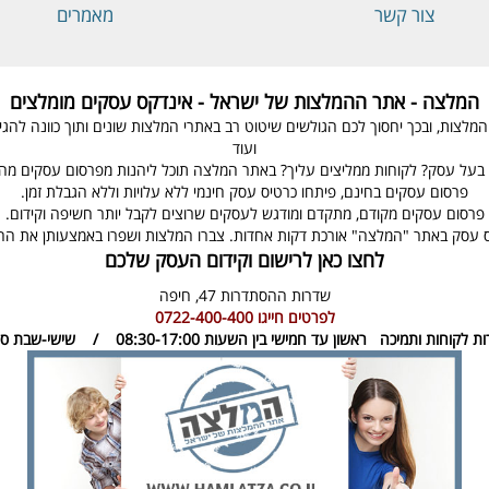
צור קשר
מאמרים
המלצה - אתר ההמלצות של ישראל - אינדקס עסקים מומלצים
ת, ובכך יחסוך לכם הגולשים שיטוט רב באתרי המלצות שונים ותוך כוונה להגיע ל
ועוד
בעל עסק? לקוחות ממליצים עליך? באתר המלצה תוכל ליהנות מפרסום עסקים מהיר
פרסום עסקים בחינם, פיתחו כרטיס עסק חינמי ללא עלויות וללא הגבלת זמן.
פרסום עסקים מקודם, מתקדם ומודגש לעסקים שרוצים לקבל יותר חשיפה וקידום.
 עסק באתר "המלצה" אורכת דקות אחדות. צברו המלצות ושפרו באמצעותן את ה
לחצו כאן לרישום וקידום העסק שלכם
שדרות ההסתדרות 47,
חיפה
לפרטים חייגו
0722-400-400
ות לקוחות ותמיכה
ראשון עד חמישי בין השעות 08:30-17:00 / שישי-שבת סגור