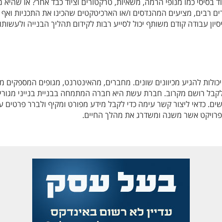
 בסיסי כמו מנופי הרמה, משאיות, טרקטורים וציוד כבד אחר? או שהיא
רים רבים, מציעים המהנדסים ו/או הארכיטקטים שהכינו את התכניות וא
יסיון עבודה קודם משותף יכול לסייע רבות לקידום תהליך הבנייה ולעשותו
ולות להגיע מכיוונים שונים. מחברים, מהאינטרנט, מגופים המספקים מידע
לקבל רושם מקרוב. חברת עשת היא חברה המתמחה בבניית בנייני מגורים
שים. כדאי ליצור קשר עימה כדי לקבל מידע מפורט ומקיף ולברר פרטים 
לפרויקט אשר משנה ומשדרג את מהלך החיים.