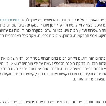
נייה מאושרות על ידי כל הגורמים הרשמיים יש צורך לגשת
בחירת חברת 
היטב ובצורה מקצועית תוך פרק זמן מוגדר. במקרים רבים, מוכרים בית קי
ה השכירות ועדיין הבית אינו בנוי ומושלם. במקרה כזה, קיימות גם עלויו
קט, צרכי המבקשים, וכמובן, שיקולים כספיים. שקלול כל האלמנטים הלל
חום הזה ידועים מקרים רבים בהם חברות בניה קרסו, לא השלימו את ה
השלמת הבנייה. בדיקת חוסנה הכלכלי נעשה על ידי מומחים לנושא. ובין 
 פי חברות בנייה דרושים עובדים. חברה המחפשת עובדים כל העת הינה פע
חרים מספקים ערבויות בנקאיות ואחרות. בנוסף, קיימים נהלים וחוקים 
אמצעות עו"ד מהתחום.
מחות בבנייני מגורים גדולים, יש בבניינים פרטיים, בבנייה קלה של יח