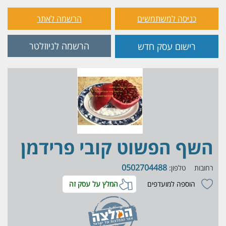
כניסה למשתמשים
הרשמה לאתר
הרשמה לניוזלטר
רישום עסק חדש
השף הפשוט קובי פרידמן
0502704488
רחובות
טלפון:
הוספה למועדפים
המלץ על עסק זה