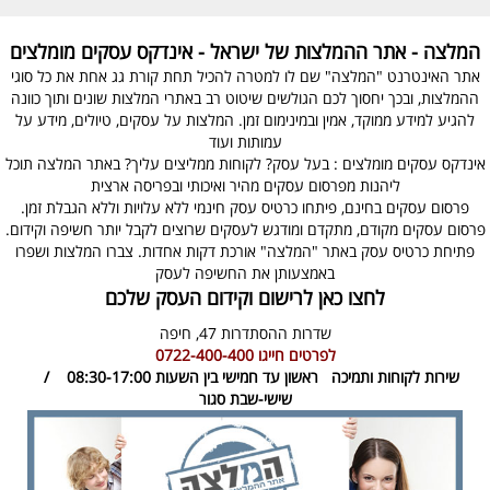
המלצה - אתר ההמלצות של ישראל - אינדקס עסקים מומלצים
אתר האינטרנט "המלצה" שם לו למטרה להכיל תחת קורת גג אחת את כל סוגי
ההמלצות, ובכך יחסוך לכם הגולשים שיטוט רב באתרי המלצות שונים ותוך כוונה
להגיע למידע ממוקד, אמין ובמינימום זמן. המלצות על עסקים, טיולים, מידע על
עמותות ועוד
אינדקס עסקים מומלצים : בעל עסק? לקוחות ממליצים עליך? באתר המלצה תוכל
ליהנות מפרסום עסקים מהיר ואיכותי ובפריסה ארצית
פרסום עסקים בחינם, פיתחו כרטיס עסק חינמי ללא עלויות וללא הגבלת זמן.
פרסום עסקים מקודם, מתקדם ומודגש לעסקים שרוצים לקבל יותר חשיפה וקידום.
פתיחת כרטיס עסק באתר "המלצה" אורכת דקות אחדות. צברו המלצות ושפרו
באמצעותן את החשיפה לעסק
לחצו כאן לרישום וקידום העסק שלכם
שדרות ההסתדרות 47,
חיפה
לפרטים חייגו
0722-400-400
שירות לקוחות ותמיכה
ראשון עד חמישי בין השעות 08:30-17:00 /
שישי-שבת סגור