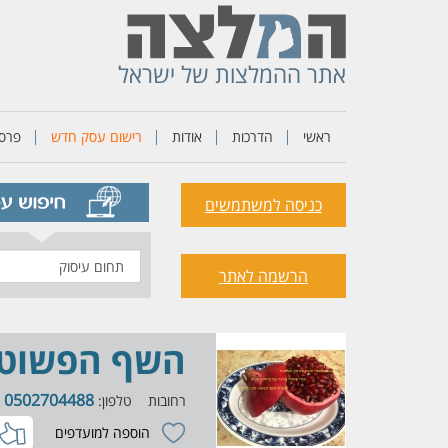
אתר ההמלצות של ישראל
ראשי
הדרכות
אודות
רישום עסק חדש
פרסו
כניסה למשתמשים
תחום
הרשמה לאתר
עיסוק
השף הפשוט ק
0502704488
רחובות
טלפון:
הוספה למועדפים