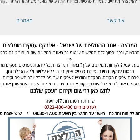
"המלצה" מתחייב לשמירת פרטיות וסודיות המידע של מאגר משתמשי האתר ולקוחו
צור קשר
מאמרים
המלצה - אתר ההמלצות של ישראל - אינדקס עסקים מומלצים
ת, ובכך יחסוך לכם הגולשים שיטוט רב באתרי המלצות שונים ותוך כוונה להגיע ל
ועוד
בעל עסק? לקוחות ממליצים עליך? באתר המלצה תוכל ליהנות מפרסום עסקים מהיר
פרסום עסקים בחינם, פיתחו כרטיס עסק חינמי ללא עלויות וללא הגבלת זמן.
פרסום עסקים מקודם, מתקדם ומודגש לעסקים שרוצים לקבל יותר חשיפה וקידום.
 עסק באתר "המלצה" אורכת דקות אחדות. צברו המלצות ושפרו באמצעותן את ה
לחצו כאן לרישום וקידום העסק שלכם
שדרות ההסתדרות 47,
חיפה
לפרטים חייגו
0722-400-400
ות לקוחות ותמיכה
ראשון עד חמישי בין השעות 08:30-17:00 / שישי-שבת סגור