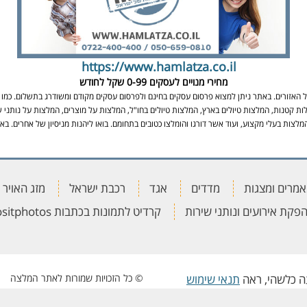
https://www.hamlatza.co.il
מחירי מנויים לעסקים
0-99 שקל לחודש
אזורים. באתר ניתן למצוא פרסום עסקים בחינם ולפרסום עסקים מקודם ומשודרג בתשלום. כמו כן
ות קטנות, המלצות טיולים בארץ, המלצות טיולים בחו"ל, המלצות על מוצרים, המלצות על נותני ש
מלצות בעלי מקצוע, ועוד אשר דורגו והומלצו כטובים בתחומם. בואו ליהנות מניסיון של אחרים. 
מרים ומצגות
מדדים
אגד
רכבת ישראל
מזג האויר
פקת אירועים ונותני שירות
קרדיט לתמונות בכתבות depositphotos
עה כלשהי, ראה
תנאי שימוש
© כל הזכויות שמורות לאתר המלצה