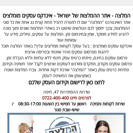
המלצה - אתר ההמלצות של ישראל - אינדקס עסקים מומלצים
אתר האינטרנט "המלצה" שם לו למטרה להכיל תחת קורת גג אחת את כל סוגי
ההמלצות, ובכך יחסוך לכם הגולשים שיטוט רב באתרי המלצות שונים ותוך כוונה
להגיע למידע ממוקד, אמין ובמינימום זמן. המלצות על עסקים, טיולים, מידע על
עמותות ועוד
אינדקס עסקים מומלצים : בעל עסק? לקוחות ממליצים עליך? באתר המלצה תוכל
ליהנות מפרסום עסקים מהיר ואיכותי ובפריסה ארצית
פרסום עסקים בחינם, פיתחו כרטיס עסק חינמי ללא עלויות וללא הגבלת זמן.
פרסום עסקים מקודם, מתקדם ומודגש לעסקים שרוצים לקבל יותר חשיפה וקידום.
פתיחת כרטיס עסק באתר "המלצה" אורכת דקות אחדות. צברו המלצות ושפרו
באמצעותן את החשיפה לעסק
לחצו כאן לרישום וקידום העסק שלכם
שדרות ההסתדרות 47,
חיפה
לפרטים חייגו
0722-400-400
שירות לקוחות ותמיכה
ראשון עד חמישי בין השעות 08:30-17:00 /
שישי-שבת סגור