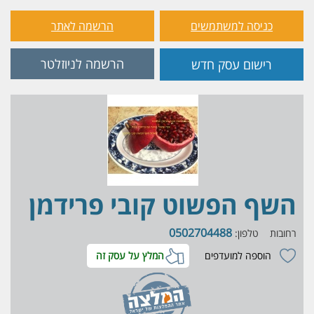
כניסה למשתמשים
הרשמה לאתר
הרשמה לניוזלטר
רישום עסק חדש
השף הפשוט קובי פרידמן
0502704488
רחובות
טלפון:
הוספה למועדפים
המלץ על עסק זה