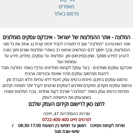
מאמרים
פרסום באתר
המלצה - אתר ההמלצות של ישראל - אינדקס עסקים מומלצים
אתר האינטרנט "המלצה" שם לו למטרה להכיל תחת קורת גג אחת את כל סוגי
ההמלצות, ובכך יחסוך לכם הגולשים שיטוט רב באתרי המלצות שונים ותוך כוונה
להגיע למידע ממוקד, אמין ובמינימום זמן. המלצות על עסקים, טיולים, מידע על
עמותות ועוד
אינדקס עסקים מומלצים : בעל עסק? לקוחות ממליצים עליך? באתר המלצה תוכל
ליהנות מפרסום עסקים מהיר ואיכותי ובפריסה ארצית
פרסום עסקים בחינם, פיתחו כרטיס עסק חינמי ללא עלויות וללא הגבלת זמן.
פרסום עסקים מקודם, מתקדם ומודגש לעסקים שרוצים לקבל יותר חשיפה וקידום.
פתיחת כרטיס עסק באתר "המלצה" אורכת דקות אחדות. צברו המלצות ושפרו
באמצעותן את החשיפה לעסק
לחצו כאן לרישום וקידום העסק שלכם
שדרות ההסתדרות 47,
חיפה
לפרטים חייגו
0722-400-400
שירות לקוחות ותמיכה
ראשון עד חמישי בין השעות 08:30-17:00 /
שישי-שבת סגור