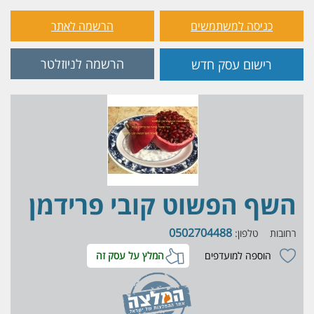
כניסה למשתמשים
הרשמה לאתר
הרשמה לניוזלטר
רישום עסק חדש
השף הפשוט קובי פרידמן
0502704488
רחובות
טלפון:
הוספה למועדפים
המלץ על עסק זה