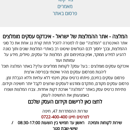
מאמרים
פרסום באתר
המלצה - אתר ההמלצות של ישראל - אינדקס עסקים מומלצים
אתר האינטרנט "המלצה" שם לו למטרה להכיל תחת קורת גג אחת את כל סוגי
ההמלצות, ובכך יחסוך לכם הגולשים שיטוט רב באתרי המלצות שונים ותוך כוונה
להגיע למידע ממוקד, אמין ובמינימום זמן. המלצות על עסקים, טיולים, מידע על
עמותות ועוד
אינדקס עסקים מומלצים : בעל עסק? לקוחות ממליצים עליך? באתר המלצה תוכל
ליהנות מפרסום עסקים מהיר ואיכותי ובפריסה ארצית
פרסום עסקים בחינם, פיתחו כרטיס עסק חינמי ללא עלויות וללא הגבלת זמן.
פרסום עסקים מקודם, מתקדם ומודגש לעסקים שרוצים לקבל יותר חשיפה וקידום.
פתיחת כרטיס עסק באתר "המלצה" אורכת דקות אחדות. צברו המלצות ושפרו
באמצעותן את החשיפה לעסק
לחצו כאן לרישום וקידום העסק שלכם
שדרות ההסתדרות 47,
חיפה
לפרטים חייגו
0722-400-400
שירות לקוחות ותמיכה
ראשון עד חמישי בין השעות 08:30-17:00 /
שישי-שבת סגור