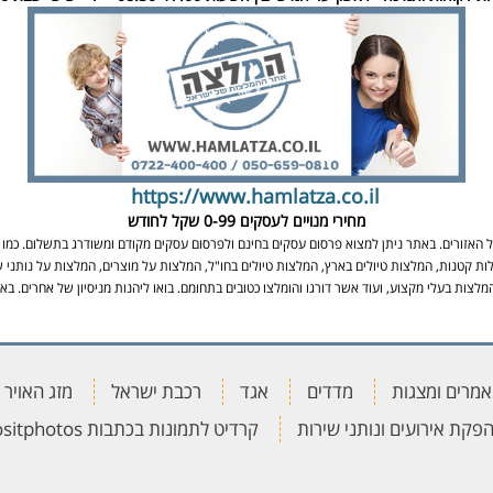
https://www.hamlatza.co.il
מחירי מנויים לעסקים
0-99 שקל לחודש
אזורים. באתר ניתן למצוא פרסום עסקים בחינם ולפרסום עסקים מקודם ומשודרג בתשלום. כמו כן
ות קטנות, המלצות טיולים בארץ, המלצות טיולים בחו"ל, המלצות על מוצרים, המלצות על נותני ש
מלצות בעלי מקצוע, ועוד אשר דורגו והומלצו כטובים בתחומם. בואו ליהנות מניסיון של אחרים. 
מרים ומצגות
מדדים
אגד
רכבת ישראל
מזג האויר
פקת אירועים ונותני שירות
קרדיט לתמונות בכתבות depositphotos