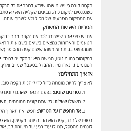
הקסם קורה כשיש מישהו שיודע לחבר את כל הנקודו
את המתיקות הטבעית של הפול ולא לשרוף אותה.
הטריות היא שם המשחק
אם יש טיפ אחד שישדרג לכם את הקפה מחר בבוקר, 
הטעמים והארומות נמצאים בשיאם בשבועות הראשו
שמתפשט בבית הוא משהו ששום קפה מהסופר (שעמד
במקומות כמו מינוטו, הגישה היא "מהקלייה לכוס". א
הפגומים!), ונארז מיד. ההבדל בטעם? שמיים וארץ.
אז איך מתחילים?
לא צריך להיות מומחה גדול כדי ליהנות מקפה טוב. 
נסו זנים שונים:
בפעם הבאה שאתם קונים פולים, קחו שקית קטנה של "חד-ז
תשאלו שאלות:
כשאתם קונים ממומחים, תשאלו
אל תתפשרו על הטריות:
חפשו את תאריך הקלי
בסופו של דבר, קפה הוא הרבה יותר מקפאין. הוא 
לוגמים מהספל, תנו לו עוד רגע של תשומת לב. אול