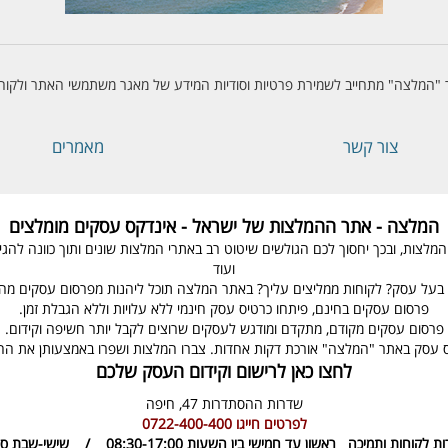
"המלצה" מתחייב לשמירת פרטיות וסודיות המידע של מאגר משתמשי האתר ולקוחו
צור קשר
מאמרים
המלצה - אתר ההמלצות של ישראל - אינדקס עסקים מומלצים
ת, ובכך יחסוך לכם הגולשים שיטוט רב באתרי המלצות שונים ותוך כוונה להגיע ל
ועוד
בעל עסק? לקוחות ממליצים עליך? באתר המלצה תוכל ליהנות מפרסום עסקים מהיר
פרסום עסקים בחינם, פיתחו כרטיס עסק חינמי ללא עלויות וללא הגבלת זמן.
פרסום עסקים מקודם, מתקדם ומודגש לעסקים שרוצים לקבל יותר חשיפה וקידום.
 עסק באתר "המלצה" אורכת דקות אחדות. צברו המלצות ושפרו באמצעותן את ה
לחצו כאן לרישום וקידום העסק שלכם
שדרות ההסתדרות 47,
חיפה
לפרטים חייגו
0722-400-400
ות לקוחות ותמיכה
ראשון עד חמישי בין השעות 08:30-17:00 / שישי-שבת סגור