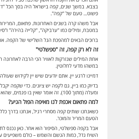
בצבא. במשך שנים, קפה בישראל היה בסך הכל "דלק
פשוט... טעם של "קפה".
אבל משהו קרה בשנים האחרונות. פתאום, המרירות 
במטבח, ומילים כמו "ערביקה", "קלייה בהירה" ו"סינ
ברוכים הבאים למהפכת הגל השלישי של הקפה. או כמ
זה לא רק קפה, זה "ספשלטי"
אחת המילים שנזרקות לאוויר הכי הרבה לאחרונה ה
במשהו מדעי לחלוטין.
דמיינו לרגע יין. אתם יודעים שיש יין לקידוש שעולה 20 שקל, ויש יין קברנה סוביניון מרמת הגולן שעבר יישון בחביות. ההבדל הוא לא רק במחיר – הוא בחומר הגלם
ומעלה (מתוך 100). זה אומר שאין בו פגמים, שהוא גדל בתנאים אופטימליים, ושמישהו טיפל בו בכפפות של משי מהרגע שנקטף ועד שהגיע לשקית.
למה פתאום אכפת לנו מאיפה הפול הגיע?
כשאנחנו שותים קפה מסחרי רגיל, אנחנו בדרך כלל
הטעם המריר והמוכר.
השיח גדל, כמות הגשם והשמש – כולם משפיעים על ה