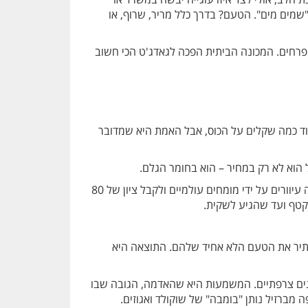
מים מים". הטעם? בדרך כלל מריר, שרוף, או
פרחים. המכונה הביתית הפכה לגאדג'ט הכי חשוב
עוד כמה שקלים על הכוס, אבל האמת היא שמדובר
בדיוק כמו ביין, גם לקפה יש ציונים. כדי שקפה יקבל את התואר הנחשק "Specialty Coffee", הוא צריך לעבור מבחני טעימה עיוורים על ידי מומחים עולמיים ולקבל ציון של 80
הסתיר את הטעם הלא אחיד שלהם. התוצאה היא
Terr). כן, המילה הזו ששמורה בדרך כלל לייננים צרפתיים. המשמעות היא שהאדמה, הגובה שבו
מברזיל נותן "בומבה" של שוקולד ואגוזים.