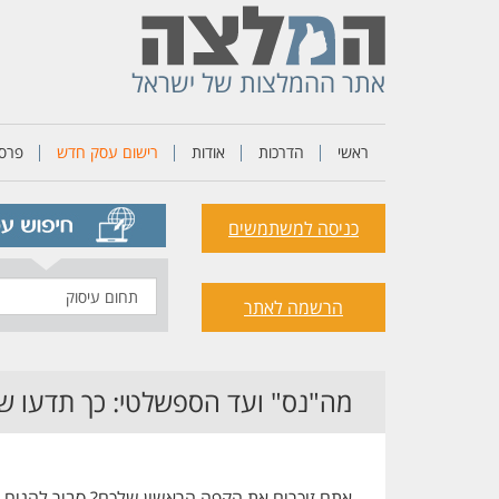
אתר ההמלצות של ישראל
ראשי
הדרכות
אודות
רישום עסק חדש
פרסו
כניסה למשתמשים
תחום
הרשמה לאתר
עיסוק
מה"נס" ועד הספשלטי: כך תדעו שמ
אתם זוכרים את הקפה הראשון שלכם? סביר להניח שז