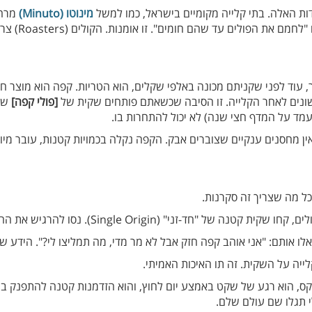
ת האלה. בתי קלייה מקומיים בישראל, כמו למשל
מינוטו (Minuto)
מרחו
כשנכנסים למק
עוד לפני שקניתם מכונה באלפי שקלים, הוא הטריות. קפה הוא מוצר חי
נים לאחר הקלייה. זו הסיבה שכשאתם פותחים שקית של
[פולי קפה]
שנק
 על המדף חצי שנה) לא יכול להתחרות בו.
ין מחסנים ענקיים שצוברים אבק. הקפה נקלה בכמויות קטנות, עובר מיון 
כל מה שצריך זה סקרנות.
ני" (Single Origin). נסו להרגיש את ההבדל בין קולומביה להודו.
 אותם: "אני אוהב קפה חזק אבל לא מר מדי, מה תמליצו לי?". הידע ש
יה על השקית. זה תו האיכות האמיתי.
טקס, הוא רגע של שקט באמצע יום לחוץ, והוא הזדמנות קטנה להתפנק 
י תגלו שם עולם שלם.