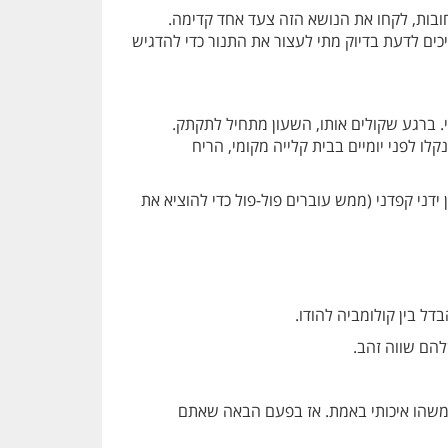
בות, לקחו את הנושא הזה צעד אחד קדימה.
ום כזה, מבינים שקלייה היא לא סתם "לחמם את הפולים עד שהם חומים". זו אומנות. הקולים (Roasters) צריכים לדעת בדיוק מתי לעצור את התנור כדי להדגיש
. ברגע שקולים אותו, השעון מתחיל לתקתק.
לו לפני יומיים בבית קלייה מקומי, הריח
ידני קפדני (ממש עוברים פול-פול כדי להוציא את
להם שווה זהב.
במשהו איכותי באמת. אז בפעם הבאה שאתם