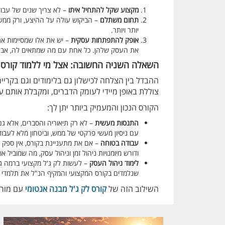
מקצוע שקל להתחיל איתו
– לא צריך שנים של עבוד
תחום משתלם
– הביקוש עולה על ההיצע, ורק ממשיך
יותר ויותר.
אופק להתפתחות עסקית
– יש את אלו שמסיימות את 
את העסק שלהן. כל אחת עם מה שמתאים לה, אבל ח
השאלה השניה החשובה: אצל מי ללמוד קורס ל
ההבדל בין הצלחה לכישלון גם בלימודים וגם בקריי
צוללת באופן מיידי לעומק הדברים, ומקבלת אותם על סמך ניסיון של 
הקורס הנכון והמעמיק ביותר יתן לך:
התנסות מעשית
– לא רק תיאוריה והסברים, אלא גם
עם ניסיון מעשי פרקטי של ממש, וביטחון מלא לעבוד ב
עבודה בטוחה
– אם את מתעניינת בקורס, אין ספק
ודורש מיומנויות ניהול זמן וניהול עסק, מה שמוביל א
לימוד ניהול העסק
– לעשות לק ג'ל מקצועי ברמה ג
שנלמדים בקורס המקצועי והמקיף הנ"ל את תלמדי 
השילוב הזה של
קורס לק ג'ל מבנה אנטומי
עם מורה