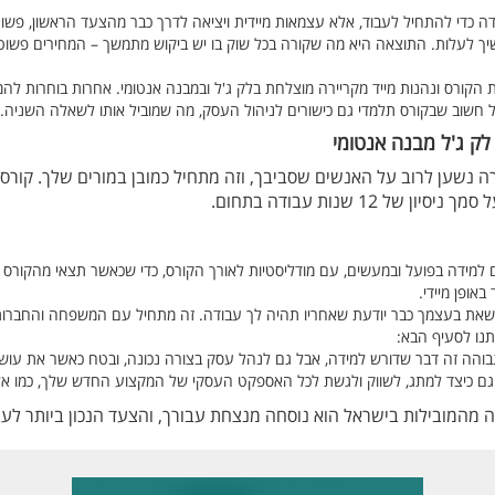
ה כדי להתחיל לעבוד, אלא עצמאות מיידית ויציאה לדרך כבר מהצעד הראשון, פשוט
 לעלות. התוצאה היא מה שקורה בכל שוק בו יש ביקוש מתמשך – המחירים פשוט עול
הקורס ונהנות מייד מקריירה מוצלחת בלק ג'ל ובמבנה אנטומי. אחרות בוחרות להמש
שוב שבקורס תלמדי גם כישורים לניהול העסק, מה שמוביל אותו לשאלה השניה...
ק ג'ל מבנה אנטומי
רה נשען לרוב על האנשים שסביבך, וזה מתחיל כמובן במורים שלך. קורס
12 שנות עבודה בתחום.
 למידה בפועל ובמעשים, עם מודליסטיות לאורך הקורס, כדי שכאשר תצאי מהקורס תה
אופן מיידי.
 שאת בעצמך כבר יודעת שאחריו תהיה לך עבודה. זה מתחיל עם המשפחה והחברות
ותנו לסעיף הבא:
בוהה זה דבר שדורש למידה, אבל גם לנהל עסק בצורה נכונה, ובטח כאשר את ע
גם כיצד למתג, לשווק ולגשת לכל האספקט העסקי של המקצוע החדש שלך, כמו אל
 מהמובילות בישראל הוא נוסחה מנצחת עבורך, והצעד הנכון ביותר לע