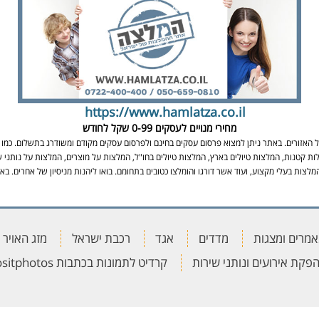
https://www.hamlatza.co.il
מחירי מנויים לעסקים
0-99 שקל לחודש
אזורים. באתר ניתן למצוא פרסום עסקים בחינם ולפרסום עסקים מקודם ומשודרג בתשלום. כמו כן
ות קטנות, המלצות טיולים בארץ, המלצות טיולים בחו"ל, המלצות על מוצרים, המלצות על נותני ש
מלצות בעלי מקצוע, ועוד אשר דורגו והומלצו כטובים בתחומם. בואו ליהנות מניסיון של אחרים. 
מרים ומצגות
מדדים
אגד
רכבת ישראל
מזג האויר
פקת אירועים ונותני שירות
קרדיט לתמונות בכתבות depositphotos