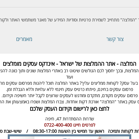
"המלצה" מתחייב לשמירת פרטיות וסודיות המידע של מאגר משתמשי האתר ולקוחו
צור קשר
מאמרים
המלצה - אתר ההמלצות של ישראל - אינדקס עסקים מומלצים
ת, ובכך יחסוך לכם הגולשים שיטוט רב באתרי המלצות שונים ותוך כוונה להגיע ל
ועוד
בעל עסק? לקוחות ממליצים עליך? באתר המלצה תוכל ליהנות מפרסום עסקים מהיר
פרסום עסקים בחינם, פיתחו כרטיס עסק חינמי ללא עלויות וללא הגבלת זמן.
פרסום עסקים מקודם, מתקדם ומודגש לעסקים שרוצים לקבל יותר חשיפה וקידום.
 עסק באתר "המלצה" אורכת דקות אחדות. צברו המלצות ושפרו באמצעותן את ה
לחצו כאן לרישום וקידום העסק שלכם
שדרות ההסתדרות 47,
חיפה
לפרטים חייגו
0722-400-400
ות לקוחות ותמיכה
ראשון עד חמישי בין השעות 08:30-17:00 / שישי-שבת סגור