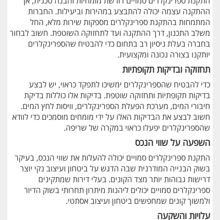
התקנת ספרינקלרים סמויים דורשת מומחיות והבנה טכנית, אך
ההתקנה עצמה יכולה להתבצע במהירות וביעילות. החברות
המתמחות בהתקנת ספרינקלרים מספקות שירות מלא, החל
משלב התכנון, דרך ההתקנה ועד לתחזוקה השוטפת. חשוב לבחור
בחברה בעלת ניסיון רב בתחום כדי להבטיח שהספרינקלרים
יותקנו בצורה נכונה ומקצועית.
תחזוקה ובדיקות תקופתיות
כדי להבטיח שהספרינקלרים ימשיכו לתפקד כראוי, יש לבצע
בדיקות תקופתיות ותחזוקה שוטפת. בדיקות אלו כוללות בדיקת
חיבורי המים, מערכת הפעלת הספרינקלרים, וויסות לחץ המים.
חשוב לבצע את הבדיקות האלו על ידי מומחים מוסמכים כדי לוודא
שהספרינקלרים יפעלו כראוי במקרה של שריפה.
השפעה על שווי הנכס
התקנת ספרינקלרים סמויים יכולה להעלות את שווי הנכס, בעיקר
בשוק הבנייה המודרנית שבה הדגש על ביטחון ועיצוב נקי יוצר
דרישות גבוהות יותר מצד הקונים. בעלי דירות שמתקינים
ספרינקלרים סמויים יכולים ליהנות מיתרון תחרותי בשוק הדיור
ולמשוך קונים שמחפשים ביטחון ועיצוב אסתטי.
עלויות והשקעה