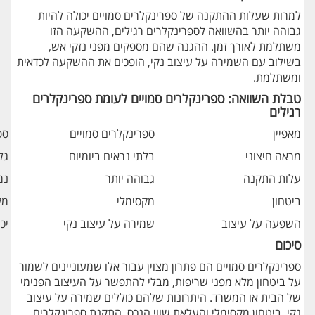
למרות שעלות ההתקנה של ספרינקלרים סמויים יכולה להיות
גבוהה יותר בהשוואה לספרינקלרים רגילים, ההשקעה הזו
משתלמת לאורך זמן. ההגנה שהם מספקים מפני נזקי אש,
בשילוב עם השמירה על עיצוב נקי, הופכים את ההשקעה לכדאית
ומשתלמת.
טבלת השוואה: ספרינקלרים סמויים לעומת ספרינקלרים
רגילים
מאפיין
ספרינקלרים סמויים
ספ
מראה חיצוני
בלתי נראים ביומיום
גל
עלות התקנה
גבוהה יותר
נמ
ביטחון
מקסימלי
מק
השפעה על עיצוב
שמירה על עיצוב נקי
יכ
סיכום
ספרינקלרים סמויים הם פתרון מצוין עבור אלו שמעוניינים לשמור
על ביטחון מלא מפני שריפות, מבלי להתפשר על העיצוב הפנימי
של הבית או המשרד. היתרונות שלהם כוללים שמירה על עיצוב
נקי, ביטחון מקסימלי והעלאת שווי הנכס. התקנת ספרינקלרים