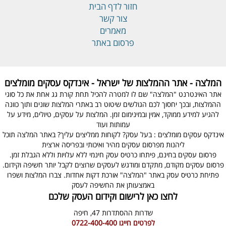
חזור לדף הבית
צור קשר
מאמרים
פרסום באתר
המלצה - אתר ההמלצות של ישראל - אינדקס עסקים מומלצים
אתר האינטרנט "המלצה" שם לו למטרה להכיל תחת קורת גג אחת את כל סוגי
ההמלצות, ובכך יחסוך לכם הגולשים שיטוט רב באתרי המלצות שונים ותוך כוונה
להגיע למידע ממוקד, אמין ובמינימום זמן. המלצות על עסקים, טיולים, מידע על
עמותות ועוד
אינדקס עסקים מומלצים : בעל עסק? לקוחות ממליצים עליך? באתר המלצה תוכל
ליהנות מפרסום עסקים מהיר ואיכותי ובפריסה ארצית
פרסום עסקים בחינם, פיתחו כרטיס עסק חינמי ללא עלויות וללא הגבלת זמן.
פרסום עסקים מקודם, מתקדם ומודגש לעסקים שרוצים לקבל יותר חשיפה וקידום.
פתיחת כרטיס עסק באתר "המלצה" אורכת דקות אחדות. צברו המלצות ושפרו
באמצעותן את החשיפה לעסק
לחצו כאן לרישום וקידום העסק שלכם
שדרות ההסתדרות 47,
חיפה
לפרטים חייגו
0722-400-400