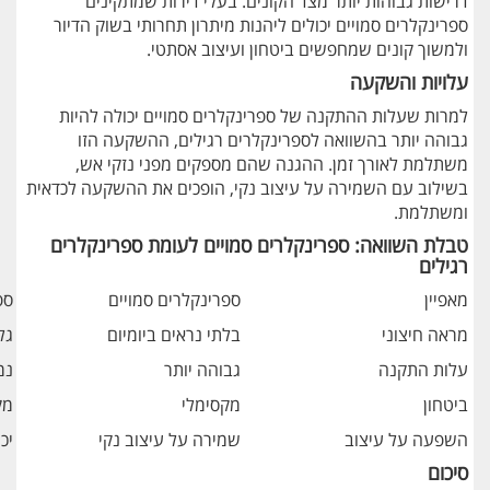
דרישות גבוהות יותר מצד הקונים. בעלי דירות שמתקינים
ספרינקלרים סמויים יכולים ליהנות מיתרון תחרותי בשוק הדיור
ולמשוך קונים שמחפשים ביטחון ועיצוב אסתטי.
עלויות והשקעה
למרות שעלות ההתקנה של ספרינקלרים סמויים יכולה להיות
גבוהה יותר בהשוואה לספרינקלרים רגילים, ההשקעה הזו
משתלמת לאורך זמן. ההגנה שהם מספקים מפני נזקי אש,
בשילוב עם השמירה על עיצוב נקי, הופכים את ההשקעה לכדאית
ומשתלמת.
טבלת השוואה: ספרינקלרים סמויים לעומת ספרינקלרים
רגילים
מאפיין
ספרינקלרים סמויים
ספ
מראה חיצוני
בלתי נראים ביומיום
גל
עלות התקנה
גבוהה יותר
נמ
ביטחון
מקסימלי
מק
השפעה על עיצוב
שמירה על עיצוב נקי
יכ
סיכום