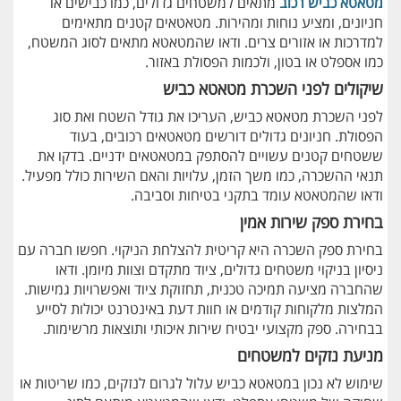
מטאטא כביש רכוב
מתאים למשטחים גדולים, כמו כבישים או
חניונים, ומציע נוחות ומהירות. מטאטאים קטנים מתאימים
למדרכות או אזורים צרים. ודאו שהמטאטא מתאים לסוג המשטח,
כמו אספלט או בטון, ולכמות הפסולת באזור.
שיקולים לפני השכרת מטאטא כביש
לפני השכרת מטאטא כביש, העריכו את גודל השטח ואת סוג
הפסולת. חניונים גדולים דורשים מטאטאים רכובים, בעוד
ששטחים קטנים עשויים להסתפק במטאטאים ידניים. בדקו את
תנאי ההשכרה, כמו משך הזמן, עלויות והאם השירות כולל מפעיל.
ודאו שהמטאטא עומד בתקני בטיחות וסביבה.
בחירת ספק שירות אמין
בחירת ספק השכרה היא קריטית להצלחת הניקוי. חפשו חברה עם
ניסיון בניקוי משטחים גדולים, ציוד מתקדם וצוות מיומן. ודאו
שהחברה מציעה תמיכה טכנית, תחזוקת ציוד ואפשרויות גמישות.
המלצות מלקוחות קודמים או חוות דעת באינטרנט יכולות לסייע
בבחירה. ספק מקצועי יבטיח שירות איכותי ותוצאות מרשימות.
מניעת נזקים למשטחים
שימוש לא נכון במטאטא כביש עלול לגרום לנזקים, כמו שריטות או