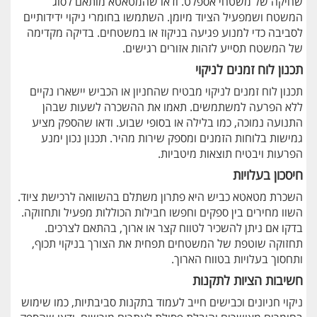
שחיקה של משטחי אספלט. ודאו שהמטאטא מותאם לסוג
המשטח ושמפעיל הציוד מיומן. השתמשו בחומרי ניקוי ידידותיים
לסביבה כדי למנוע פגיעה בניקוז או במשטחים. בדיקה מקדימה
של המשטח תסייע לזהות אזורים רגישים.
תכנון לוח זמנים לניקוי
תכנון לוח זמנים לניקוי מבטיח שהחניון או הכביש יישארו נקיים
ללא הפרעה למשתמשים. תאמו את ההשכרה לשעות שבהן
התנועה נמוכה, כמו בלילה או בסופי שבוע. ודאו שהספק מציע
גמישות בלוחות הזמנים ומספק שירות מהיר. תכנון נכון ימנע
הפרעות ויבטיח תוצאות מיטביות.
חיסכון בעלויות
השכרת מטאטא כביש היא פתרון משתלם בהשוואה לרכישת ציוד.
השוו מחירים בין ספקים וחפשו חבילות הכוללות מפעיל ותחזוקה.
בדקו אם ניתן להשכיר לטווח קצר או ארוך, בהתאם לצרכים.
תחזוקה שוטפת של המשטחים תפחית את הצורך בניקוי תכוף,
ותחסוך בעלויות בטווח הארוך.
חשיבות הציות לתקנות
ניקוי חניונים וכבישים חייב לעמוד בתקנות סביבתיות, כמו שימוש