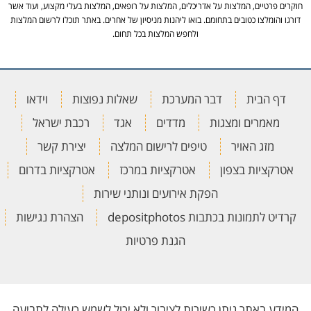
חוקרים פרטיים, המלצות על אדריכלים, המלצות על רופאים, המלצות בעלי מקצוע, ועוד אשר
דורגו והומלצו כטובים בתחומם. בואו ליהנות מניסיון של אחרים. באתר תוכלו לרשום המלצות
ולחפש המלצות בכל תחום.
דף הבית
דבר המערכת
שאלות נפוצות
וידאו
מאמרים ומצגות
מדדים
אגד
רכבת ישראל
מזג האויר
טיפים לרישום המלצה
יצירת קשר
אטרקציות בצפון
אטרקציות במרכז
אטרקציות בדרום
הפקת אירועים ונותני שירות
קרדיט לתמונות בכתבות depositphotos
הצהרת נגישות
הגנת פרטיות
המידע באתר ניתן כשירות לציבור ולא יכול לשמש כעילה לתביעה