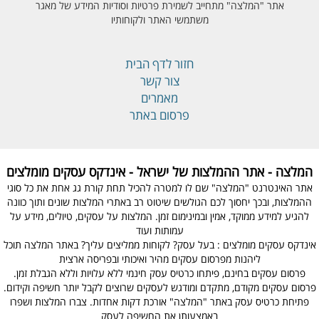
אתר "המלצה" מתחייב לשמירת פרטיות וסודיות המידע של מאגר
משתמשי האתר ולקוחותיו
חזור לדף הבית
צור קשר
מאמרים
פרסום באתר
המלצה - אתר ההמלצות של ישראל - אינדקס עסקים מומלצים
אתר האינטרנט "המלצה" שם לו למטרה להכיל תחת קורת גג אחת את כל סוגי
ההמלצות, ובכך יחסוך לכם הגולשים שיטוט רב באתרי המלצות שונים ותוך כוונה
להגיע למידע ממוקד, אמין ובמינימום זמן. המלצות על עסקים, טיולים, מידע על
עמותות ועוד
אינדקס עסקים מומלצים : בעל עסק? לקוחות ממליצים עליך? באתר המלצה תוכל
ליהנות מפרסום עסקים מהיר ואיכותי ובפריסה ארצית
פרסום עסקים בחינם, פיתחו כרטיס עסק חינמי ללא עלויות וללא הגבלת זמן.
פרסום עסקים מקודם, מתקדם ומודגש לעסקים שרוצים לקבל יותר חשיפה וקידום.
פתיחת כרטיס עסק באתר "המלצה" אורכת דקות אחדות. צברו המלצות ושפרו
באמצעותן את החשיפה לעסק