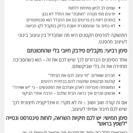
שמים לב לכיוון פתיחת דלתות
יודעים מתי מנורה "חותכת" את החלל לא נכון
בוחנים ריווח בין פריטים גם אם ההבדל הוא סנטימטרים
לא נחים עד שהמסגרת יושבת בדיוק במקביל לקו הנישה
התשוקה לפרטים הקטנים היא מה שמבדיל בין עיצוב בינוני
לעיצוב מהפנט.
סימן רביעי: מקבלים פידבק חיובי בלי שהתכוונתם
אחד הסימנים הברורים לכך שיש לכם את זה – הוא כשהסביבה
מחזירה את זה בלי שביקשתם.
חברים שואלים: "מי עיצב לכם את הבית?"
קולגות מבקשים שתעזרו להם בבחירת רהיטים
המשפחה מעדיפה לארגן אצלכם את המפגשים – כי "יש אווירה"
אנשים זוכרים איך נראה הבית שלכם – הרבה אחרי הביקור
אם זה קורה שוב ושוב – זה לא מקרי. זו אינדיקציה חיצונית לכך
שיש לכם חיבור אמיתי לעיצוב.
סימן חמישי: יש לכם תיקיות השראה, לוחות פינטרסט ונטייה
"לשפץ בראש"
כשרואים חלל ריק ומיד מדמיינים מה אפשר לעשות בו, או