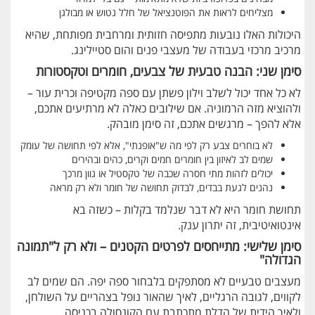
מצליחים לראות את הפוטנציאל של חלל נטוש או מבולגן
היכולות האלו נובעות מתפיסה חזותית ומרחבית מפותחת, שהיא
מרכיב מרכזי בעבודה של מעצבי פנים והום סטיילינג.
סימן שני: הבנה טבעית של צבעים, חומרים וטקסטורות
לא כל אחד יכול לשלב וילון פשתן עם ספה מקטיפה וכרית עור –
ולהוציא מזה הרמוניה. אם שילובים כאלה לא מרתיעים אתכם,
אלא להפך – מרגשים אתכם, זה סימן מובהק.
לא בוחרים צבע רק לפי מה ש"אופנתי", אלא לפי תחושה של עומק
שמים לב לאיזון בין חומרים חמים וקרים, כהים ובהירים
יכולים לזהות מתי חסרה שכבה של טקסטיל או גוון מרכך
נהנים לגעת בבדים, לבדוק תחושה של חומר ולא רק מראה
תחושת חומר היא לא דבר שנלמד בקלות – כשזה בא
אינטואיטיבית, זה יתרון ענק.
סימן שלישי: מתייחסים לפרטים הקטנים – ולא רק ל"תמונה
הגדולה"
מעצבים טבעיים לא מסתפקים בלבחור ספה יפה. הם שמים לב
לקווים, לגובה הרגליים, לאיך שהאור נופל בצהריים על השולחן,
ולאיך הידית של הדלת מתכתבת עם הקונסולה בכניסה.