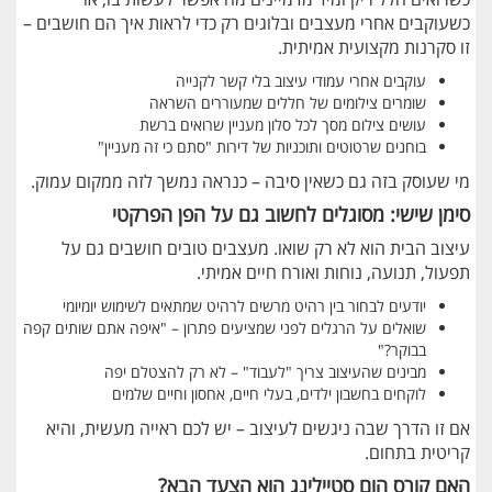
כשעוקבים אחרי מעצבים ובלוגים רק כדי לראות איך הם חושבים –
זו סקרנות מקצועית אמיתית.
עוקבים אחרי עמודי עיצוב בלי קשר לקנייה
שומרים צילומים של חללים שמעוררים השראה
עושים צילום מסך לכל סלון מעניין שרואים ברשת
בוחנים שרטוטים ותוכניות של דירות "סתם כי זה מעניין"
מי שעוסק בזה גם כשאין סיבה – כנראה נמשך לזה ממקום עמוק.
סימן שישי: מסוגלים לחשוב גם על הפן הפרקטי
עיצוב הבית הוא לא רק שואו. מעצבים טובים חושבים גם על
תפעול, תנועה, נוחות ואורח חיים אמיתי.
יודעים לבחור בין רהיט מרשים לרהיט שמתאים לשימוש יומיומי
שואלים על הרגלים לפני שמציעים פתרון – "איפה אתם שותים קפה
בבוקר?"
מבינים שהעיצוב צריך "לעבוד" – לא רק להצטלם יפה
לוקחים בחשבון ילדים, בעלי חיים, אחסון וחיים שלמים
אם זו הדרך שבה ניגשים לעיצוב – יש לכם ראייה מעשית, והיא
קריטית בתחום.
האם קורס הום סטיילינג הוא הצעד הבא?