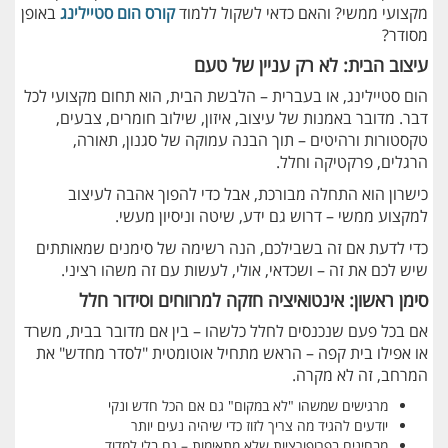
מקצועי ממשי? והאם כדאי לשקול ללמוד
קורס הום סטיילינג
באופן
מסודר?
עיצוב הבית: לא רק עניין של טעם
הום סטיילינג, או בעברית – הלבשת הבית, הוא תחום מקצועי לכל
דבר. מדובר באמנות של עיצוב, איזון, שילוב חומרים, צבעים,
טקסטורות ורהיטים – תוך הבנה עמוקה של סגנון, תאורה,
הרגלים, פרקטיקה וחלל.
כישרון הוא התחלה מבורכת, אבל כדי להפוך אהבה לעיצוב
למקצוע ממשי – דרוש גם ידע, שיטה וניסיון מעשי.
כדי לדעת אם זה בשבילכם, הנה רשימה של סימנים שמאותתים
שיש לכם את זה – ושכדאי, אולי, לעשות עם זה משהו רציני.
סימן ראשון: אינטואיציה חזקה למרווחים וסידור חלל
אם בכל פעם שנכנסים לחלל כלשהו – בין אם מדובר בבית, משרד
או אפילו בית קפה – הראש מתחיל אוטומטית "לסדר מחדש" את
המרחב, זה לא מקרה.
מרגישים שמשהו "לא במקום" גם אם הכל חדש ונקי
יודעים להגיד מה צריך לזוז כדי שיהיה נעים יותר
מבחינים בפרופורציות שלא מתאימות – גם בלי למדוד