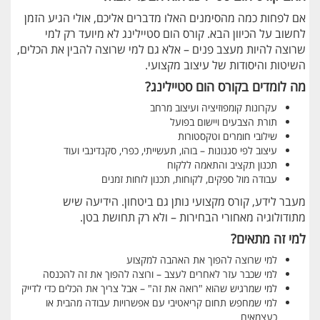
אם לפחות כמה מהסימנים האלו מדברים אליכם, אולי הגיע הזמן
לחשוב על הכיוון הבא. קורס הום סטיילינג לא מיועד רק למי
שרוצה להיות מעצב פנים – אלא גם למי שרוצה להבין את הכלים,
השיטות והיסודות של עיצוב מקצועי.
מה לומדים בקורס הום סטיילינג?
עקרונות קומפוזיציה ועיצוב מרחב
תורת הצבעים ויישום בפועל
שילובי חומרים וטקסטורות
עיצוב לפי סגנונות – בוהו, תעשייתי, כפרי, סקנדינבי ועוד
תכנון תקציב והתאמה ללקוח
עבודה מול ספקים, לקוחות, תכנון לוחות זמנים
מעבר לידע, קורס מקצועי נותן גם ביטחון. הידיעה שיש
מתודולוגיה מאחורי הבחירות – ולא רק תחושת בטן.
למי זה מתאים?
למי שרוצה להפוך את האהבה למקצוע
למי שכבר עזר לאחרים לעצב – ורוצה להפוך את זה להכנסה
למי שמרגיש שהוא "רואה את זה" – אבל צריך את הכלים כדי לדייק
למי שמחפש תחום קריאטיבי עם אפשרויות עבודה מהבית או
כעצמאים