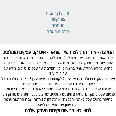
חזור לדף הבית
צור קשר
מאמרים
פרסום באתר
המלצה - אתר ההמלצות של ישראל - אינדקס עסקים מומלצים
אתר האינטרנט "המלצה" שם לו למטרה להכיל תחת קורת גג אחת את כל סוגי
ההמלצות, ובכך יחסוך לכם הגולשים שיטוט רב באתרי המלצות שונים ותוך כוונה
להגיע למידע ממוקד, אמין ובמינימום זמן. המלצות על עסקים, טיולים, מידע על
עמותות ועוד
אינדקס עסקים מומלצים : בעל עסק? לקוחות ממליצים עליך? באתר המלצה תוכל
ליהנות מפרסום עסקים מהיר ואיכותי ובפריסה ארצית
פרסום עסקים בחינם, פיתחו כרטיס עסק חינמי ללא עלויות וללא הגבלת זמן.
פרסום עסקים מקודם, מתקדם ומודגש לעסקים שרוצים לקבל יותר חשיפה וקידום.
פתיחת כרטיס עסק באתר "המלצה" אורכת דקות אחדות. צברו המלצות ושפרו
באמצעותן את החשיפה לעסק
לחצו כאן לרישום וקידום העסק שלכם