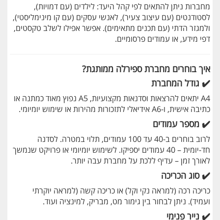
מחברות ניתן להתאים לפי קהל היעד: לילדים (עם דמויות),
לסטודנטים (עם עיצוב צעיר), לאנשי עסקים (עם קו מינימליסטי),
ולמגזר הדתי (עם תכנים מתאימים). אפשר אפילו לשלב טקסטים,
דפי מידע, או עמודים פרסומיים.
איך בוחרים מחברת ספירלה ממותגת?
✔️
גודל המחברת
A4 יתאים להרצאות וסדנאות מקצועיות, A5 נפוץ מאוד כמתנה או
כתיבה אישית, ו-A6 אידיאלי לתזכורות מהירות או שימוש יומיומי.
✔️
מספר עמודים
לרוב בוחרים ב-40 עד 100 עמודים, תלוי במטרה. לסדנה
חד-יומית – 40 עמודים יספיקו. לשימוש יומיומי או פרויקט שנמשך
לאורך זמן – עדיף ללכת על מחברת עבה יותר.
✔️
סוג הכריכה
כריכה רכה (למראה נקי וקל) או כריכה קשה (למראה יוקרתי
ועמיד). ניתן לבחור בין גימור מט, מבריק, למינציה ועוד.
✔️
נייר פנימי