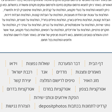
האזורים. באתר ניתן למצוא פרסום עסקים בחינם ולפרסום עסקים מקודם ומשודרג בתשלום. כמו כן
ניתן למצוא המלצות על בעלי מקצוע, המלצות על קבלנים, המלצות שיפוצניק לבית ולמשרד,
המלצות על עוגות יום הולדת מעוצבות, המלצות על הובלות קטנות, המלצות הובלות דירות,
הובלות קטנות, המלצות טיולים בארץ, המלצות טיולים בחו"ל, המלצות על מוצרים, המלצות על
נותני שירות, המלצות על אינסטלטורים, המלצות על נגרים, המלצות על עורכי דין, המלצות על
חוקרים פרטיים, המלצות על אדריכלים, המלצות על רופאים, המלצות בעלי מקצוע, ועוד אשר
דורגו והומלצו כטובים בתחומם. בואו ליהנות מניסיון של אחרים. באתר תוכלו לרשום המלצות
ולחפש המלצות בכל תחום.
דף הבית
דבר המערכת
שאלות נפוצות
וידאו
מאמרים ומצגות
מדדים
אגד
רכבת ישראל
מזג האויר
טיפים לרישום המלצה
יצירת קשר
אטרקציות בצפון
אטרקציות במרכז
אטרקציות בדרום
הפקת אירועים ונותני שירות
קרדיט לתמונות בכתבות depositphotos
הצהרת נגישות