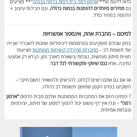
כדאי לדעת ש**"
ארמון רמה בית דפוס ברמה גבוהה
"** מציעים
גם
מחירים מיוחדים להזמנות בכמות גדולה
, וגם חבילות עיצוב +
הדפסה במחיר כולל.
לסיכום – מחברת אחת, אינספור אפשרויות
בזמן שכולם משקיעים בפרסומות דיגיטליות שזוכות לשבריר שנייה
של תשומת לב –
מחברות ספירלה קשיחות ממותגות
מציעות
חוויית מיתוג מוחשית, נוכחת ונשארת לאורך זמן. הן לא רק אמצעי
כתיבה, אלא
נכס שיווקי ותקשורתי לכל דבר
.
אז אם גם אתם רוצים לבלוט, להרשים ולהשאיר רושם חיובי –
השקיעו בפרט הקטן שמושך תשומת לב גדולה.
? הזמינו היום את המחברות הממותגות שלכם מבית הדפוס
"ארמון
רמה"
– וגלו איך דף פשוט יכול להפוך למסע של מיתוג, יצירתיות
ונוכחות אמיתית.