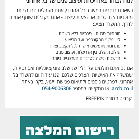
למה לבחור באדריכלות ועיצוב פנים של בל אהרוני
כשאתם בוחרים במשרד בל אהרוני, אתם מקבלים הרבה יותר
מתכניות אדריכליות או הצעות עיצוב - אתם מקבלים שותף אמיתי
לדרך. המשרד מציע:
מומחיות טכנית ויצירתיות ללא פשרות
ליווי מקיף מהקונספט ועד הביצוע
פתרונות מותאמים אישית לכל תקציב וצורך
שילוב מושלם בין אדריכלות ועיצוב פנים
חדשנות וגישה לטרנדים העדכניים ביותר
אם גם אתם חולמים על חלל שמשלב פונקציונליות ואסתטיקה,
שמשקף את האישיות והצרכים שלכם, פנו עוד היום למשרד בל
אהרוני. לפרטים נוספים ולתיאום פגישת ייעוץ, בקרו באתר
arcb.co.il
או התקשרו למספר
054-9006306
.
קרדיט תמונה FREEPIK