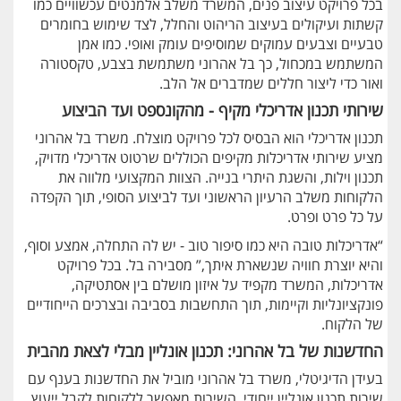
בכל פרויקט עיצוב פנים, המשרד משלב אלמנטים עכשוויים כמו
קשתות ועיקולים בעיצוב הריהוט והחלל, לצד שימוש בחומרים
טבעיים וצבעים עמוקים שמוסיפים עומק ואופי. כמו אמן
המשתמש במכחול, כך בל אהרוני משתמשת בצבע, טקסטורה
ואור כדי ליצור חללים שמדברים אל הלב.
שירותי תכנון אדריכלי מקיף - מהקונספט ועד הביצוע
תכנון אדריכלי הוא הבסיס לכל פרויקט מוצלח. משרד בל אהרוני
מציע שירותי אדריכלות מקיפים הכוללים שרטוט אדריכלי מדויק,
תכנון וילות, והשגת היתרי בנייה. הצוות המקצועי מלווה את
הלקוחות משלב הרעיון הראשוני ועד לביצוע הסופי, תוך הקפדה
על כל פרט ופרט.
“אדריכלות טובה היא כמו סיפור טוב - יש לה התחלה, אמצע וסוף,
והיא יוצרת חוויה שנשארת איתך,” מסבירה בל. בכל פרויקט
אדריכלות, המשרד מקפיד על איזון מושלם בין אסתטיקה,
פונקציונליות וקיימות, תוך התחשבות בסביבה ובצרכים הייחודיים
של הלקוח.
החדשנות של בל אהרוני: תכנון אונליין מבלי לצאת מהבית
בעידן הדיגיטלי, משרד בל אהרוני מוביל את החדשנות בענף עם
שירות תכנון אונליין ייחודי. השירות מאפשר ללקוחות לקבל ייעוץ