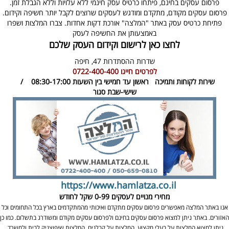
פרסום עסקים בחינם, פיתחו כרטיס עסק חינמי ללא עלויות וללא הגבלת זמן.
פרסום עסקים מקודם, מתקדם ומודגש לעסקים שרוצים לקבל יותר חשיפה וקידום.
פתיחת כרטיס עסק באתר "המלצה" אורכת דקות אחדות. צברו המלצות ושפרו
באמצעותן את החשיפה לעסק
לחצו כאן לרישום וקידום העסק שלכם
שדרות ההסתדרות 47,
חיפה
לפרטים חייגו
0722-400-400
שירות לקוחות ותמיכה
ראשון עד חמישי בין השעות 08:30-17:00 /
שישי-שבת סגור
https://www.hamlatza.co.il
מחירי מנויים לעסקים
0-99 שקל לחודש
אנו באתר המלצה מאפשרים פרסום עסקים מתקדם ואיכותי מהמתקדמים בארץ בכל התחומים וכל
האזורים. באתר ניתן למצוא פרסום עסקים בחינם ולפרסום עסקים מקודם ומשודרג בתשלום. כמו כן
ניתן למצוא המלצות על בעלי מקצוע, המלצות על קבלנים, המלצות שיפוצניק לבית ולמשרד,