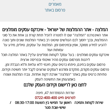
מאמרים
פרסום באתר
המלצה - אתר ההמלצות של ישראל - אינדקס עסקים מומלצים
אתר האינטרנט "המלצה" שם לו למטרה להכיל תחת קורת גג אחת את כל סוגי
ההמלצות, ובכך יחסוך לכם הגולשים שיטוט רב באתרי המלצות שונים ותוך כוונה
להגיע למידע ממוקד, אמין ובמינימום זמן. המלצות על עסקים, טיולים, מידע על
עמותות ועוד
אינדקס עסקים מומלצים : בעל עסק? לקוחות ממליצים עליך? באתר המלצה תוכל
ליהנות מפרסום עסקים מהיר ואיכותי ובפריסה ארצית
פרסום עסקים בחינם, פיתחו כרטיס עסק חינמי ללא עלויות וללא הגבלת זמן.
פרסום עסקים מקודם, מתקדם ומודגש לעסקים שרוצים לקבל יותר חשיפה וקידום.
פתיחת כרטיס עסק באתר "המלצה" אורכת דקות אחדות. צברו המלצות ושפרו
באמצעותן את החשיפה לעסק
לחצו כאן לרישום וקידום העסק שלכם
שדרות ההסתדרות 47,
חיפה
לפרטים חייגו
0722-400-400
שירות לקוחות ותמיכה
ראשון עד חמישי בין השעות 08:30-17:00 /
שישי-שבת סגור