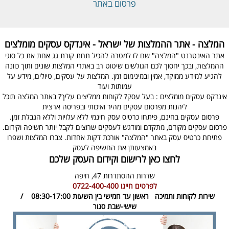
פרסום באתר
המלצה - אתר ההמלצות של ישראל - אינדקס עסקים מומלצים
אתר האינטרנט "המלצה" שם לו למטרה להכיל תחת קורת גג אחת את כל סוגי
ההמלצות, ובכך יחסוך לכם הגולשים שיטוט רב באתרי המלצות שונים ותוך כוונה
להגיע למידע ממוקד, אמין ובמינימום זמן. המלצות על עסקים, טיולים, מידע על
עמותות ועוד
אינדקס עסקים מומלצים : בעל עסק? לקוחות ממליצים עליך? באתר המלצה תוכל
ליהנות מפרסום עסקים מהיר ואיכותי ובפריסה ארצית
פרסום עסקים בחינם, פיתחו כרטיס עסק חינמי ללא עלויות וללא הגבלת זמן.
פרסום עסקים מקודם, מתקדם ומודגש לעסקים שרוצים לקבל יותר חשיפה וקידום.
פתיחת כרטיס עסק באתר "המלצה" אורכת דקות אחדות. צברו המלצות ושפרו
באמצעותן את החשיפה לעסק
לחצו כאן לרישום וקידום העסק שלכם
שדרות ההסתדרות 47,
חיפה
לפרטים חייגו
0722-400-400
שירות לקוחות ותמיכה
ראשון עד חמישי בין השעות 08:30-17:00 /
שישי-שבת סגור