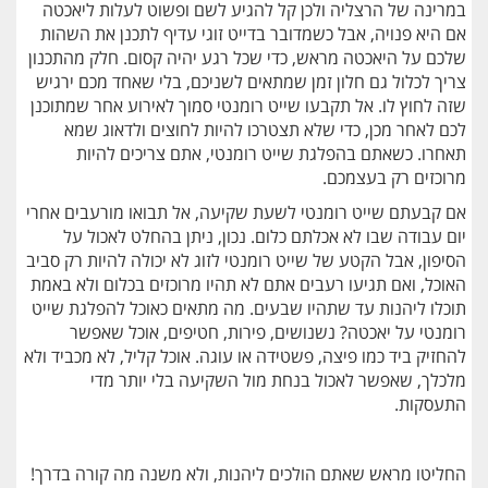
במרינה של הרצליה ולכן קל להגיע לשם ופשוט לעלות ליאכטה
אם היא פנויה, אבל כשמדובר בדייט זוגי עדיף לתכנן את השהות
שלכם על היאכטה מראש, כדי שכל רגע יהיה קסום. חלק מהתכנון
צריך לכלול גם חלון זמן שמתאים לשניכם, בלי שאחד מכם ירגיש
שזה לחוץ לו. אל תקבעו שייט רומנטי סמוך לאירוע אחר שמתוכנן
לכם לאחר מכן, כדי שלא תצטרכו להיות לחוצים ולדאוג שמא
תאחרו. כשאתם בהפלגת שייט רומנטי, אתם צריכים להיות
מרוכזים רק בעצמכם.
אם קבעתם שייט רומנטי לשעת שקיעה, אל תבואו מורעבים אחרי
יום עבודה שבו לא אכלתם כלום. נכון, ניתן בהחלט לאכול על
הסיפון, אבל הקטע של שייט רומנטי לזוג לא יכולה להיות רק סביב
האוכל, ואם תגיעו רעבים אתם לא תהיו מרוכזים בכלום ולא באמת
תוכלו ליהנות עד שתהיו שבעים. מה מתאים כאוכל להפלגת שייט
רומנטי על יאכטה? נשנושים, פירות, חטיפים, אוכל שאפשר
להחזיק ביד כמו פיצה, פשטידה או עוגה. אוכל קליל, לא מכביד ולא
מלכלך, שאפשר לאכול בנחת מול השקיעה בלי יותר מדי
התעסקות.
החליטו מראש שאתם הולכים ליהנות, ולא משנה מה קורה בדרך!