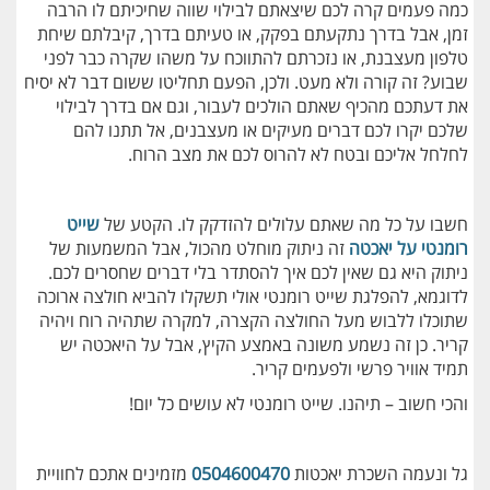
כמה פעמים קרה לכם שיצאתם לבילוי שווה שחיכיתם לו הרבה
זמן, אבל בדרך נתקעתם בפקק, או טעיתם בדרך, קיבלתם שיחת
טלפון מעצבנת, או נזכרתם להתווכח על משהו שקרה כבר לפני
שבוע? זה קורה ולא מעט. ולכן, הפעם תחליטו ששום דבר לא יסיח
את דעתכם מהכיף שאתם הולכים לעבור, וגם אם בדרך לבילוי
שלכם יקרו לכם דברים מעיקים או מעצבנים, אל תתנו להם
לחלחל אליכם ובטח לא להרוס לכם את מצב הרוח.
חשבו על כל מה שאתם עלולים להזדקק לו. הקטע של
שייט
רומנטי על יאכטה
זה ניתוק מוחלט מהכול, אבל המשמעות של
ניתוק היא גם שאין לכם איך להסתדר בלי דברים שחסרים לכם.
לדוגמא, להפלגת שייט רומנטי אולי תשקלו להביא חולצה ארוכה
שתוכלו ללבוש מעל החולצה הקצרה, למקרה שתהיה רוח ויהיה
קריר. כן זה נשמע משונה באמצע הקיץ, אבל על היאכטה יש
תמיד אוויר פרשי ולפעמים קריר.
והכי חשוב – תיהנו. שייט רומנטי לא עושים כל יום!
גל ונעמה השכרת יאכטות
0504600470
מזמינים אתכם לחוויית