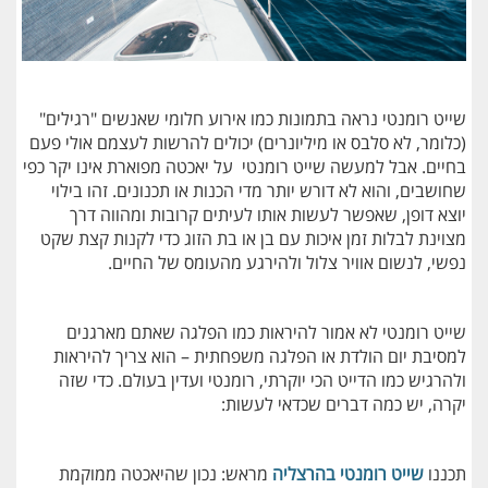
שייט רומנטי נראה בתמונות כמו אירוע חלומי שאנשים "רגילים"
(כלומר, לא סלבס או מיליונרים) יכולים להרשות לעצמם אולי פעם
בחיים. אבל למעשה שייט רומנטי על יאכטה מפוארת אינו יקר כפי
שחושבים, והוא לא דורש יותר מדי הכנות או תכנונים. זהו בילוי
יוצא דופן, שאפשר לעשות אותו לעיתים קרובות ומהווה דרך
מצוינת לבלות זמן איכות עם בן או בת הזוג כדי לקנות קצת שקט
נפשי, לנשום אוויר צלול ולהירגע מהעומס של החיים.
שייט רומנטי לא אמור להיראות כמו הפלגה שאתם מארגנים
למסיבת יום הולדת או הפלגה משפחתית – הוא צריך להיראות
ולהרגיש כמו הדייט הכי יוקרתי, רומנטי ועדין בעולם. כדי שזה
יקרה, יש כמה דברים שכדאי לעשות:
תכננו
שייט רומנטי בהרצליה
מראש: נכון שהיאכטה ממוקמת