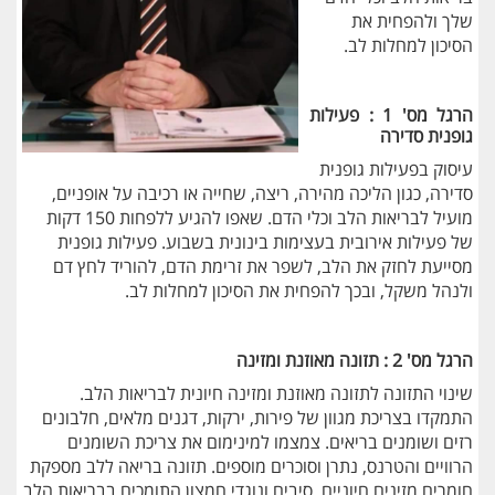
שלך ולהפחית את
הסיכון למחלות לב.
הרגל מס' 1 : פעילות
גופנית סדירה
עיסוק בפעילות גופנית
סדירה, כגון הליכה מהירה, ריצה, שחייה או רכיבה על אופניים,
מועיל לבריאות הלב וכלי הדם. שאפו להגיע ללפחות 150 דקות
של פעילות אירובית בעצימות בינונית בשבוע. פעילות גופנית
מסייעת לחזק את הלב, לשפר את זרימת הדם, להוריד לחץ דם
ולנהל משקל, ובכך להפחית את הסיכון למחלות לב.
הרגל מס' 2 : תזונה מאוזנת ומזינה
שינוי התזונה לתזונה מאוזנת ומזינה חיונית לבריאות הלב.
התמקדו בצריכת מגוון של פירות, ירקות, דגנים מלאים, חלבונים
רזים ושומנים בריאים. צמצמו למינימום את צריכת השומנים
הרוויים והטרנס, נתרן וסוכרים מוספים. תזונה בריאה ללב מספקת
חומרים מזינים חיוניים, סיבים ונוגדי חמצון התומכים בבריאות הלב