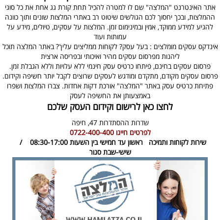
אתר האינטרנט "המלצה" שם לו למטרה להכיל תחת קורת גג אחת את כל סוגי
ההמלצות, ובכך יחסוך לכם הגולשים שיטוט רב באתרי המלצות שונים ותוך כוונה
להגיע למידע ממוקד, אמין ובמינימום זמן. המלצות על עסקים, טיולים, מידע על
עמותות ועוד
אינדקס עסקים מומלצים : בעל עסק? לקוחות ממליצים עליך? באתר המלצה תוכל
ליהנות מפרסום עסקים מהיר ואיכותי ובפריסה ארצית
פרסום עסקים בחינם, פיתחו כרטיס עסק חינמי ללא עלויות וללא הגבלת זמן.
פרסום עסקים מקודם, מתקדם ומודגש לעסקים שרוצים לקבל יותר חשיפה וקידום.
פתיחת כרטיס עסק באתר "המלצה" אורכת דקות אחדות. צברו המלצות ושפרו
באמצעותן את החשיפה לעסק
לחצו כאן לרישום וקידום העסק שלכם
שדרות ההסתדרות 47,
חיפה
לפרטים חייגו
0722-400-400
שירות לקוחות ותמיכה
ראשון עד חמישי בין השעות 08:30-17:00 /
שישי-שבת סגור