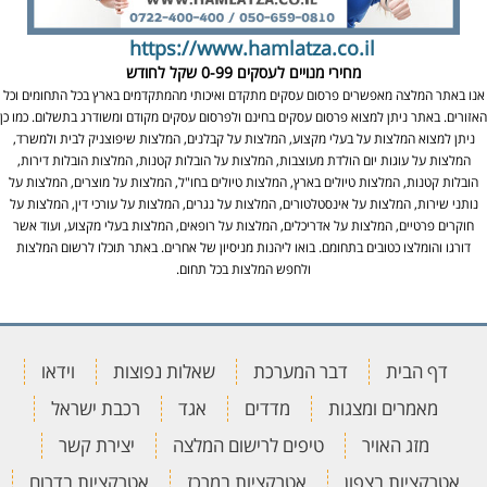
https://www.hamlatza.co.il
מחירי מנויים לעסקים
0-99 שקל לחודש
אנו באתר המלצה מאפשרים פרסום עסקים מתקדם ואיכותי מהמתקדמים בארץ בכל התחומים וכל
האזורים. באתר ניתן למצוא פרסום עסקים בחינם ולפרסום עסקים מקודם ומשודרג בתשלום. כמו כן
ניתן למצוא המלצות על בעלי מקצוע, המלצות על קבלנים, המלצות שיפוצניק לבית ולמשרד,
המלצות על עוגות יום הולדת מעוצבות, המלצות על הובלות קטנות, המלצות הובלות דירות,
הובלות קטנות, המלצות טיולים בארץ, המלצות טיולים בחו"ל, המלצות על מוצרים, המלצות על
נותני שירות, המלצות על אינסטלטורים, המלצות על נגרים, המלצות על עורכי דין, המלצות על
חוקרים פרטיים, המלצות על אדריכלים, המלצות על רופאים, המלצות בעלי מקצוע, ועוד אשר
דורגו והומלצו כטובים בתחומם. בואו ליהנות מניסיון של אחרים. באתר תוכלו לרשום המלצות
ולחפש המלצות בכל תחום.
דף הבית
דבר המערכת
שאלות נפוצות
וידאו
מאמרים ומצגות
מדדים
אגד
רכבת ישראל
מזג האויר
טיפים לרישום המלצה
יצירת קשר
אטרקציות בצפון
אטרקציות במרכז
אטרקציות בדרום