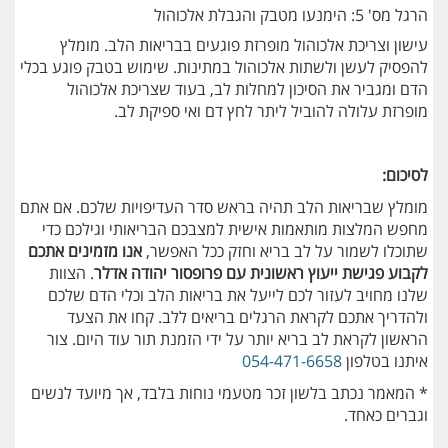
הרגל מס' 5: הימנעו מטבק והגבלת אלכוהול
עישון וצריכת אלכוהול מופרזת פוגעים בבריאות הלב. מומלץ
להפסיק לעשן ולשתות אלכוהול במתינות. שימוש בטבק פוגע בכלי
הדם ומגביר את הסיכון למחלות לב, בעוד שצריכת אלכוהול
מופרזת עלולה להוביל ליתר לחץ דם ואי ספיקת לב.
לסיכום:
מומלץ שבריאות הלב תהיה בראש סדר העדיפויות שלכם. אם אתם
מחפש המלצות מותאמות אישית למצבכם הבריאותי וגילכם כדי
שתוכלו לשמור על לב בריא וחזק ככל האפשר,
אנו מזמינים אתכם
לקבוע פגישת ייעוץ ראשונית עם פרופסור יהודה אדלר
. הצוות
שלנו מחויב לעזור לכם לייעל את בריאות הלב וכלי הדם שלכם
ולהדריך אתכם לקראת הרגלים בריאים ללב. קחו את הצעד
הראשון לקראת לב בריא יותר על ידי הזמנת תור עוד היום. צור
איתנו בטלפון
054-471-6658
* המאמר נכתב בלשון זכר מטעמי נוחות בלבד, אך מיועד לנשים
וגברים כאחד.