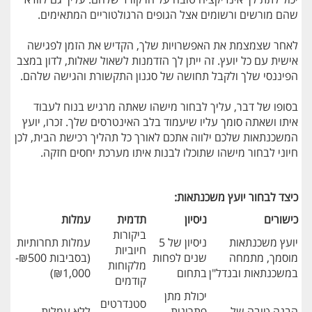
שהם מורשים ורשומים אצל הגופים הרגולטוריים המתאימים.
לאחר שצמצמת את האפשרויות שלך, הקדיש את הזמן לפגישה
אישית עם כל יועץ. זה ייתן לך הזדמנות לשאול שאלות, לדון במצב
הפיננסי שלך ולקבל תחושה של סגנון התקשורת והגישה שלהם.
בסופו של דבר, עליך לבחור מישהו שאתה מרגיש בנוח לעבוד
איתו ושאתה סומך עליו שיעמוד בלב האינטרסים שלך. זכרו, יועץ
המשכנתאות שלכם ילווה אתכם לאורך כל תהליך רכישת הבית, לכן
חיוני לבחור מישהו שתוכלו לבנות איתו מערכת יחסים חזקה.
כיצד לבחור יועץ משכנתאות:
כישורים
ניסיון
תדמית
עמלות
ביקורות
יועץ משכנתאות
ניסיון של 5
עמלות תחרותיות
חיוביות
מוסמך, מתמחה
שנים לפחות
(בסביבות ₪500-
מלקוחות
במשכנתאות ובנדל"ן
בתחום
₪1,000)
קודמים
יכולת מתן
סטנדרטים
הבנה טובה של
פתרונות
ללא עמלות