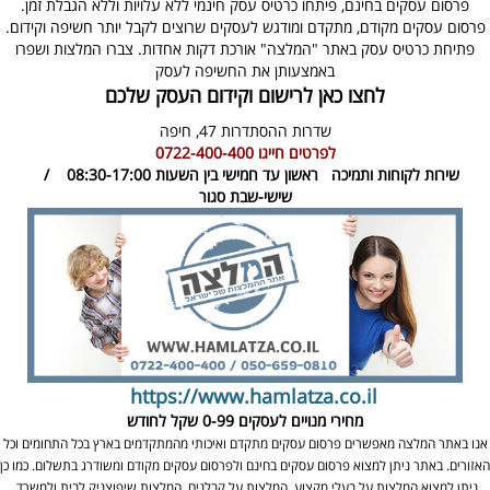
פרסום עסקים בחינם, פיתחו כרטיס עסק חינמי ללא עלויות וללא הגבלת זמן.
פרסום עסקים מקודם, מתקדם ומודגש לעסקים שרוצים לקבל יותר חשיפה וקידום.
פתיחת כרטיס עסק באתר "המלצה" אורכת דקות אחדות. צברו המלצות ושפרו
באמצעותן את החשיפה לעסק
לחצו כאן לרישום וקידום העסק שלכם
שדרות ההסתדרות 47,
חיפה
לפרטים חייגו
0722-400-400
שירות לקוחות ותמיכה
ראשון עד חמישי בין השעות 08:30-17:00 /
שישי-שבת סגור
https://www.hamlatza.co.il
מחירי מנויים לעסקים
0-99 שקל לחודש
אנו באתר המלצה מאפשרים פרסום עסקים מתקדם ואיכותי מהמתקדמים בארץ בכל התחומים וכל
האזורים. באתר ניתן למצוא פרסום עסקים בחינם ולפרסום עסקים מקודם ומשודרג בתשלום. כמו כן
ניתן למצוא המלצות על בעלי מקצוע, המלצות על קבלנים, המלצות שיפוצניק לבית ולמשרד,