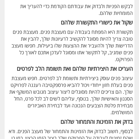
לבקש הפניות ולבדוק את עבודתם הקודמת כדי להעריך את
המומחיות שלהם.
שקול את כישורי התקשורת שלהם
תקשורת היא המפתח בעבודה עם מעצבת פנים. מעצבת פנים
טובה צריך להיות מסוגל להקשיב לרעיונות שלך, להבין את
הדרישות שלך ולהעביר את ההצעות שלו ביעילות. חפשו מעצב
פנים שמגיב, קל לתקשר אתו ומסוגל לעדכן אתכם לאורך כל
הפרויקט.
העריכו את היצירתיות שלהם ואת תשומת הלב לפרטים
עיצוב פנים עוסק ביצירתיות ותשומת לב לפרטים. חפש מעצבת
פנים בעלת חזון ייחודי ויכול להביא פרספקטיבה רעננה לפרויקט
שלך. הם צריכים להיות מסוגלים ליצור עיצוב מגובש המשקף את
הסגנון והאישיות שלך. בנוסף, עליהם לשים לב לכל פרט, החל
מבחירת פלטת הצבעים הנכונה ועד לבחירת האביזרים
המושלמים.
בדוק את הזמינות והתמחור שלהם
לבסוף, חשוב לבדוק את הזמינות והתמחור של מעצב הפנים. ודא
שהם זמינים לעבודה על הפרויקט שלך בציר הזמן הרצוי. כמו כן,