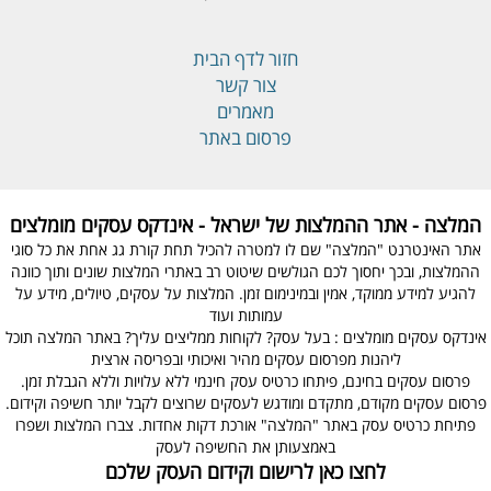
חזור לדף הבית
צור קשר
מאמרים
פרסום באתר
המלצה - אתר ההמלצות של ישראל - אינדקס עסקים מומלצים
אתר האינטרנט "המלצה" שם לו למטרה להכיל תחת קורת גג אחת את כל סוגי
ההמלצות, ובכך יחסוך לכם הגולשים שיטוט רב באתרי המלצות שונים ותוך כוונה
להגיע למידע ממוקד, אמין ובמינימום זמן. המלצות על עסקים, טיולים, מידע על
עמותות ועוד
אינדקס עסקים מומלצים : בעל עסק? לקוחות ממליצים עליך? באתר המלצה תוכל
ליהנות מפרסום עסקים מהיר ואיכותי ובפריסה ארצית
פרסום עסקים בחינם, פיתחו כרטיס עסק חינמי ללא עלויות וללא הגבלת זמן.
פרסום עסקים מקודם, מתקדם ומודגש לעסקים שרוצים לקבל יותר חשיפה וקידום.
פתיחת כרטיס עסק באתר "המלצה" אורכת דקות אחדות. צברו המלצות ושפרו
באמצעותן את החשיפה לעסק
לחצו כאן לרישום וקידום העסק שלכם