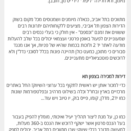
מיומן, ולא חלילה "ליפול" לידי יס מן, חובבן.
מתווכים בתל אביב, ככאלה מיומנים ושמנוסים מכל מקום בשוק
הדירות הצפון תל אביבי, מציעים ללקוחותיהם יתרונות רבים
ששווים את זמנם "וכספם" - אין חולק כי בעלי נכסים רבים
שמעוניינים לפעול באופן פרטני ועצמאי יכולים בכל שלב להעלות
מודעה לאתר יד 2 ולזכות בכמות שהיא של פניות, אך אנו מנגד
סבורים כי מתוכן, כמעט כולן תהיינה פונות בכלל לסוכני נדל"ן ולא
לרוכשים פוטנציאליים מתעניינים.
דירות למכירה בצפון תא
כדי למכור אותן יש ראשית לתקוף בכל ערוצי השיווק! החל באתרים
מרכזיים בארץ ובחו"ל וכלה בשילוט מרהיב ובפלטפורמות שונות
כמו יד2, מדלן, קומו, פייס בוק, יו טיוב ויש עוד...
כמו כן, על מנת ליצור תהליך יעיל ואיכותי, מומלץ להפיק בעבור
בעל הנכס סרטון אשר ישקף לרוכש את הנכס ב-360 מעלות,
למעשה מדובר בכלי שיווקי שבו מתווכים בתל אביב, יכולים לספק