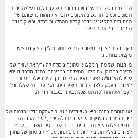
הנה לכם מספר רב של זוויות מהותיות שיעזרו לכם בעלי הדירות
השונים וכמובן הרוכשים השונים להבין את מהות נחיצותם של
המתווכים בתל אביב בדבר קבלת ההחלטות בכלל, ובשוק הנדל"ן
המורכב בתל אביב בפרט.
כאן המקום לציין כי חשוב להבין שמתווך נדל"ן הוא קודם איש
מקצוע בתחומו.
מיומנותו של מתווך מקצוען טמונה ביכולת להעריך את שוויה של
הדירה במדויק ואת סיכויי ההצלחה במכירתה. כחלק מתפקידו יהא
עליו לנהל מו"מ בצורה הטובה ביותר תוך הצגת שלל הנתונים
לצדדים בעסקה לצד פתרונות יצירתיים, והכל על מנת שאלו יוכלו
לקבל את ההחלטה המושכלת ביותר בעבור הדירה.
אנו תומכים בתזה והיא: כשצדדים ניגשים לעסקת נדל"ן בדמות של
דירות למכירה בצפון ת"א ו/או דירות לרכישה, לאור העובדה כי
בנכסים אלה נעוץ בם חיובים בדמות של היטלי השבחה, עדיף
לצדדים באלף מונים להיות חוסים תחת מטריית ביטחון של מתווך