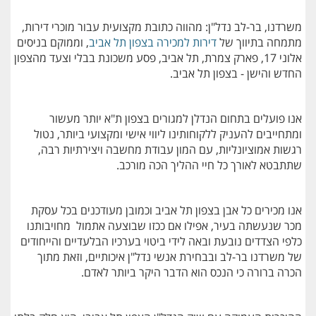
משרדנו, בר-לב נדל"ן: מהווה כתובת מקצועית עבור מוכרי דירות,
מתמחה בתיווך של
דירות למכירה בצפון תל אביב
, וממוקם בניסים
אלוני 17, פארק צמרת, תל אביב, פסע משכונת בבלי וצעד מהצפון
החדש והישן - בצפון תל אביב.
אנו פועלים בתחום הנדלן למגורים בצפון ת"א יותר מעשור
ומתחייבים להעניק ללקוחותינו ליווי אישי ומקצועי ביותר, נטול
רגשות אמוציונליות, עם המון עבודת מחשבה ויצירתיות רבה,
שתתבטא לאורך כל חיי ההליך הכה מורכב.
אנו מכירים כל אבן בצפון תל אביב וכמובן מעודכנים בכל עסקת
מכר שנעשתה בעיר, אפילו אם ככזו שבוצעה אתמול מחויבותנו
כלפי הצדדים נובעת ובאה לידי ביטוי בערכיו הבלעדיים והייחודים
של משרדנו בר-לב ובבחירת אנשי נדל"ן איכותיים, וזאת מתוך
הכרה ברורה כי הנכס הוא הדבר היקר ביותר לאדם.