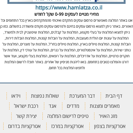
https://www.hamlatza.co.il
מחירי מנויים לעסקים
0-99 שקל לחודש
אנו באתר המלצה מאפשרים פרסום עסקים מתקדם ואיכותי מהמתקדמים בארץ בכל התחומים וכל
האזורים. באתר ניתן למצוא פרסום עסקים בחינם ולפרסום עסקים מקודם ומשודרג בתשלום. כמו כן
ניתן למצוא המלצות על בעלי מקצוע, המלצות על קבלנים, המלצות שיפוצניק לבית ולמשרד,
המלצות על עוגות יום הולדת מעוצבות, המלצות על הובלות קטנות, המלצות הובלות דירות,
הובלות קטנות, המלצות טיולים בארץ, המלצות טיולים בחו"ל, המלצות על מוצרים, המלצות על
נותני שירות, המלצות על אינסטלטורים, המלצות על נגרים, המלצות על עורכי דין, המלצות על
חוקרים פרטיים, המלצות על אדריכלים, המלצות על רופאים, המלצות בעלי מקצוע, ועוד אשר
דורגו והומלצו כטובים בתחומם. בואו ליהנות מניסיון של אחרים. באתר תוכלו לרשום המלצות
ולחפש המלצות בכל תחום.
דף הבית
דבר המערכת
שאלות נפוצות
וידאו
מאמרים ומצגות
מדדים
אגד
רכבת ישראל
מזג האויר
טיפים לרישום המלצה
יצירת קשר
אטרקציות בצפון
אטרקציות במרכז
אטרקציות בדרום