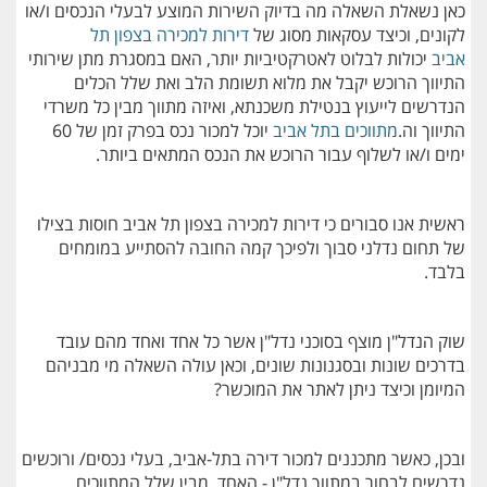
כאן נשאלת השאלה מה בדיוק השירות המוצע לבעלי הנכסים ו/או
לקונים, וכיצד עסקאות מסוג של
דירות למכירה בצפון תל
אביב
יכולות לבלוט לאטרקטיביות יותר, האם במסגרת מתן שירותי
התיווך הרוכש יקבל את מלוא תשומת הלב ואת שלל הכלים
הנדרשים לייעוץ בנטילת משכנתא, ואיזה מתווך מבין כל משרדי
התיווך וה.
מתווכים בתל אביב
יוכל למכור נכס בפרק זמן של 60
ימים ו/או לשלוף עבור הרוכש את הנכס המתאים ביותר.
ראשית אנו סבורים כי דירות למכירה בצפון תל אביב חוסות בצילו
של תחום נדלני סבוך ולפיכך קמה החובה להסתייע במומחים
בלבד.
שוק הנדל"ן מוצף בסוכני נדל"ן אשר כל אחד ואחד מהם עובד
בדרכים שונות ובסגנונות שונים, וכאן עולה השאלה מי מבניהם
המיומן וכיצד ניתן לאתר את המוכשר?
ובכן, כאשר מתכננים למכור דירה בתל-אביב, בעלי נכסים/ ורוכשים
נדרשים לבחור במתווך נדל"ן - האחד, מבין שלל המתווכים