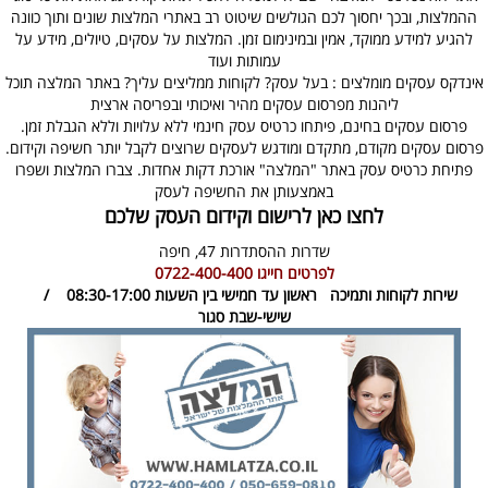
ההמלצות, ובכך יחסוך לכם הגולשים שיטוט רב באתרי המלצות שונים ותוך כוונה
להגיע למידע ממוקד, אמין ובמינימום זמן. המלצות על עסקים, טיולים, מידע על
עמותות ועוד
אינדקס עסקים מומלצים : בעל עסק? לקוחות ממליצים עליך? באתר המלצה תוכל
ליהנות מפרסום עסקים מהיר ואיכותי ובפריסה ארצית
פרסום עסקים בחינם, פיתחו כרטיס עסק חינמי ללא עלויות וללא הגבלת זמן.
פרסום עסקים מקודם, מתקדם ומודגש לעסקים שרוצים לקבל יותר חשיפה וקידום.
פתיחת כרטיס עסק באתר "המלצה" אורכת דקות אחדות. צברו המלצות ושפרו
באמצעותן את החשיפה לעסק
לחצו כאן לרישום וקידום העסק שלכם
שדרות ההסתדרות 47,
חיפה
לפרטים חייגו
0722-400-400
שירות לקוחות ותמיכה
ראשון עד חמישי בין השעות 08:30-17:00 /
שישי-שבת סגור