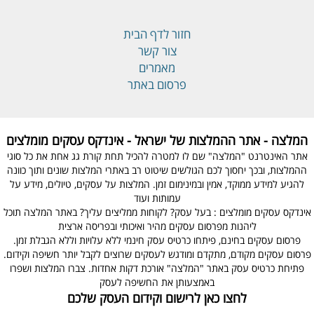
חזור לדף הבית
צור קשר
מאמרים
פרסום באתר
המלצה - אתר ההמלצות של ישראל - אינדקס עסקים מומלצים
אתר האינטרנט "המלצה" שם לו למטרה להכיל תחת קורת גג אחת את כל סוגי
ההמלצות, ובכך יחסוך לכם הגולשים שיטוט רב באתרי המלצות שונים ותוך כוונה
להגיע למידע ממוקד, אמין ובמינימום זמן. המלצות על עסקים, טיולים, מידע על
עמותות ועוד
אינדקס עסקים מומלצים : בעל עסק? לקוחות ממליצים עליך? באתר המלצה תוכל
ליהנות מפרסום עסקים מהיר ואיכותי ובפריסה ארצית
פרסום עסקים בחינם, פיתחו כרטיס עסק חינמי ללא עלויות וללא הגבלת זמן.
פרסום עסקים מקודם, מתקדם ומודגש לעסקים שרוצים לקבל יותר חשיפה וקידום.
פתיחת כרטיס עסק באתר "המלצה" אורכת דקות אחדות. צברו המלצות ושפרו
באמצעותן את החשיפה לעסק
לחצו כאן לרישום וקידום העסק שלכם