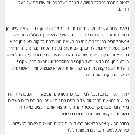
לצאת מהרכב במהלך הסיור, על מנת לא להפר את שלוותם של בעלי
החיים.
בשעה אחת עשרה מקבלות החיות בחי בר את מזונן, אך כבר בשעה עשר הן
מסתדרות עדרים עדרים ליד נקודות ההאכלה שלאורך מסלול הסיור, ואז
אפשר להביט בהן מקרוב. זוהי גם השעה המועדפת לביקור. כאן ניתן לסוע
לאט, לפתוח חלונות ולהתבונן. אם תגיעו בעונת הסתיו תבחינו ביען המחזר
במרץ אחר הנקבות שעה שהוא מתהדר בצוואר בצבע בורדו על מנת למצוא
חן בעיניהן. גם הדישון בעל הקרניים המסולסלות, והראם הלבן שקרניו
הישרות המשתקפות מן הצד כקרן אחת, והפרא שגופו כחמור וראשו דומה
לראש סוס, יקדמו את פניכם.
לאחר הסיור ברכב תוכלו לבקר במרכז הטורפים הנמצא ליד הכניסה ליד החי
בר. שם נמצאות המכלאות של טורפים ממינים שונים. רוב הטורפים פעילים
בלילה ונחים ביום כך שסביר להניח כי תמצאו אותם רובצים במאורות,
בשוחות ובנקיקים שהוסדרו עבורם בכלובים.
בחדר החושך אפשר לצפות בבעלי חיים ליליים המוצגים כשהם בפעילות.
כמו העטלפים, הנברנים ועופות הלילה.