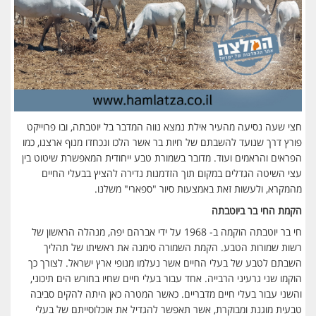
חצי שעה נסיעה מהעיר אילת נמצא נווה המדבר בל יוטבתה, ובו פרוייקט
פורץ דרך שנועד להשבתם של חיות בר אשר הלכו ונכחדו מנוף ארצנו, כמו
הפראים והראמים ועוד. מדובר בשמורת טבע ייחודית המאפשרת שיטוט בין
עצי השיטה הגדלים במקום תוך הזדמנות נדירה להציץ בבעלי החיים
מהמקרא, ולעשות זאת באמצעות סיור "ספארי" משלנו.
הקמת החי בר ביוטבתה
חי בר יוטבתה הוקמה ב- 1968 על ידי אברהם יפה, מנהלה הראשון של
רשות שמורות הטבע. הקמת השמורה סימנה את ראשיתו של תהליך
השבתם לטבע של בעלי החיים אשר נעלמו מנופי ארץ ישראל. לצורך כך
הוקמו שני גרעיני הרבייה. אחד עבור בעלי חיים שחיו בחורש הים תיכוני,
והשני עבור בעלי חיים מדבריים. כאשר המטרה כאן היתה להקים סביבה
טבעית מוגנת ומבוקרת, אשר תאפשר להגדיל את אוכלוסייתם של בעלי