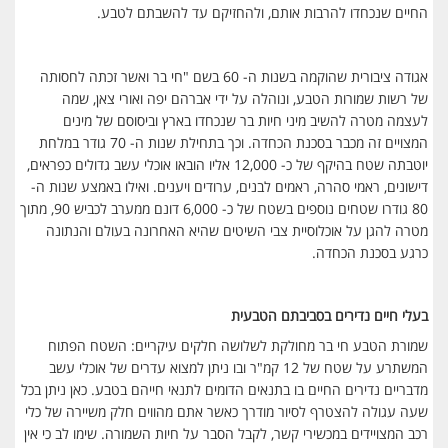
החיים שנכחדו להרבות אותם, ולהחזיקם עד להשבתם לטבע.
אגודה ציבורית שהוקמה בשנות ה- 60 בשם "חי בר ואשר זכתה לחסותה
של רשות שמורות הטבע, ונוהלה על ידי אברהם יפה ואורי צאן, שמה
לעצמה מטרה להשיב מיני חיות בר שנכחדו בארץ וביסוסם של מינים
המצויים זה מכבר בסכנת הכחדה. וכך בתחילת שנות ה- 70 גודר במלחת
יוטבתה שטח בהיקף של כ- 12,000 אליו הובאו אוכלי עשב גדולים כפראים,
דישונים, ראמי סהרה, ראמים לבנים, ערודים ויענים. ואילו באמצע שנות ה-
80 גודרו שטחים נוספים בשטח של כ- 6,000 דונם ממערב לכביש 90, מתוך
מטרה להגן על אוכלוסיית צבי השיטים שהיא האחרונה בעולם והנתונה
כרגע בסכנת הכחדה.
בעלי חיים נדירים בסביבתם הטבעית
שמורת הטבע חי בר מחולקת לשלושה חלקים עיקריים: השטח הפתוח
המשתרע על שטח של 12 קמ"ר ובו ניתן למצוא עדרים של אוכלי עשב
מדבריים נדירים החיים בו בתנאים הדומים לתנאי חייהם בטבע. כאן ניתן בכל
שעה עגולה להצטרף לסיור מודרך כאשר אתם מהווים חלק משיירה של כלי
רכב המצויידים במכשירי קשר, לקבל הסבר על חיות השמורה. שימו לב כי אין