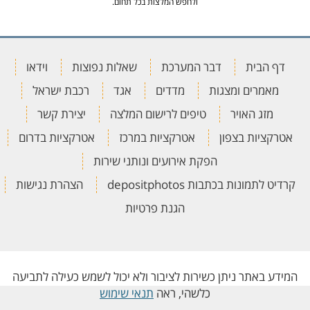
ולחפש המלצות בכל תחום.
דף הבית
דבר המערכת
שאלות נפוצות
וידאו
מאמרים ומצגות
מדדים
אגד
רכבת ישראל
מזג האויר
טיפים לרישום המלצה
יצירת קשר
אטרקציות בצפון
אטרקציות במרכז
אטרקציות בדרום
הפקת אירועים ונותני שירות
קרדיט לתמונות בכתבות depositphotos
הצהרת נגישות
הגנת פרטיות
המידע באתר ניתן כשירות לציבור ולא יכול לשמש כעילה לתביעה
כלשהי, ראה
תנאי שימוש