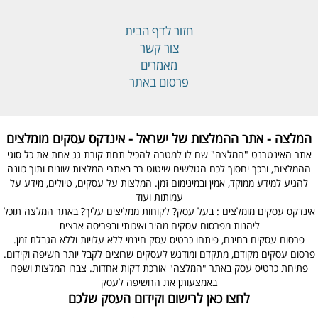
חזור לדף הבית
צור קשר
מאמרים
פרסום באתר
המלצה - אתר ההמלצות של ישראל - אינדקס עסקים מומלצים
אתר האינטרנט "המלצה" שם לו למטרה להכיל תחת קורת גג אחת את כל סוגי
ההמלצות, ובכך יחסוך לכם הגולשים שיטוט רב באתרי המלצות שונים ותוך כוונה
להגיע למידע ממוקד, אמין ובמינימום זמן. המלצות על עסקים, טיולים, מידע על
עמותות ועוד
אינדקס עסקים מומלצים : בעל עסק? לקוחות ממליצים עליך? באתר המלצה תוכל
ליהנות מפרסום עסקים מהיר ואיכותי ובפריסה ארצית
פרסום עסקים בחינם, פיתחו כרטיס עסק חינמי ללא עלויות וללא הגבלת זמן.
פרסום עסקים מקודם, מתקדם ומודגש לעסקים שרוצים לקבל יותר חשיפה וקידום.
פתיחת כרטיס עסק באתר "המלצה" אורכת דקות אחדות. צברו המלצות ושפרו
באמצעותן את החשיפה לעסק
לחצו כאן לרישום וקידום העסק שלכם