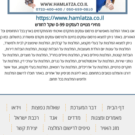
https://www.hamlatza.co.il
מחירי מנויים לעסקים
0-99 שקל לחודש
אנו באתר המלצה מאפשרים פרסום עסקים מתקדם ואיכותי מהמתקדמים בארץ בכל התחומים וכל
האזורים. באתר ניתן למצוא פרסום עסקים בחינם ולפרסום עסקים מקודם ומשודרג בתשלום. כמו כן
ניתן למצוא המלצות על בעלי מקצוע, המלצות על קבלנים, המלצות שיפוצניק לבית ולמשרד,
המלצות על עוגות יום הולדת מעוצבות, המלצות על הובלות קטנות, המלצות הובלות דירות,
הובלות קטנות, המלצות טיולים בארץ, המלצות טיולים בחו"ל, המלצות על מוצרים, המלצות על
נותני שירות, המלצות על אינסטלטורים, המלצות על נגרים, המלצות על עורכי דין, המלצות על
חוקרים פרטיים, המלצות על אדריכלים, המלצות על רופאים, המלצות בעלי מקצוע, ועוד אשר
דורגו והומלצו כטובים בתחומם. בואו ליהנות מניסיון של אחרים. באתר תוכלו לרשום המלצות
ולחפש המלצות בכל תחום.
דף הבית
דבר המערכת
שאלות נפוצות
וידאו
מאמרים ומצגות
מדדים
אגד
רכבת ישראל
מזג האויר
טיפים לרישום המלצה
יצירת קשר