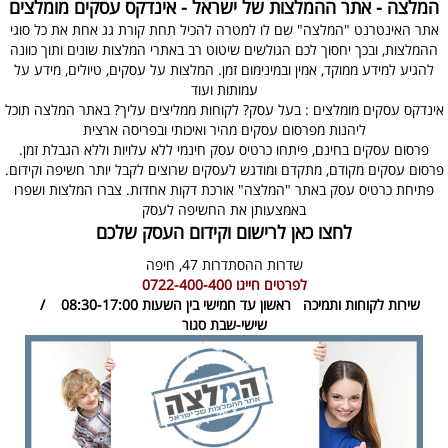
המלצה - אתר ההמלצות של ישראל - אינדקס עסקים מומלצים
אתר האינטרנט "המלצה" שם לו למטרה להכיל תחת קורת גג אחת את כל סוגי
ההמלצות, ובכך יחסוך לכם הגולשים שיטוט רב באתרי המלצות שונים ותוך כוונה
להגיע למידע ממוקד, אמין ובמינימום זמן. המלצות על עסקים, טיולים, מידע על
עמותות ועוד
אינדקס עסקים מומלצים : בעל עסק? לקוחות ממליצים עליך? באתר המלצה תוכל
ליהנות מפרסום עסקים מהיר ואיכותי ובפריסה ארצית
פרסום עסקים בחינם, פיתחו כרטיס עסק חינמי ללא עלויות וללא הגבלת זמן.
פרסום עסקים מקודם, מתקדם ומודגש לעסקים שרוצים לקבל יותר חשיפה וקידום.
פתיחת כרטיס עסק באתר "המלצה" אורכת דקות אחדות. צברו המלצות ושפרו
באמצעותן את החשיפה לעסק
לחצו כאן לרישום וקידום העסק שלכם
שדרות ההסתדרות 47,
חיפה
לפרטים חייגו
0722-400-400
שירות לקוחות ותמיכה
ראשון עד חמישי בין השעות 08:30-17:00 /
שישי-שבת סגור