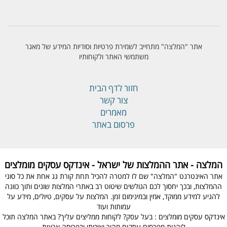
אתר "המלצה" מתחייב לשמירת פרטיות וסודיות המידע של מאגר
משתמשי האתר ולקוחותיו
חזור לדף הבית
צור קשר
מאמרים
פרסום באתר
המלצה - אתר ההמלצות של ישראל - אינדקס עסקים מומלצים
אתר האינטרנט "המלצה" שם לו למטרה להכיל תחת קורת גג אחת את כל סוגי
ההמלצות, ובכך יחסוך לכם הגולשים שיטוט רב באתרי המלצות שונים ותוך כוונה
להגיע למידע ממוקד, אמין ובמינימום זמן. המלצות על עסקים, טיולים, מידע על
עמותות ועוד
אינדקס עסקים מומלצים : בעל עסק? לקוחות ממליצים עליך? באתר המלצה תוכל
ליהנות מפרסום עסקים מהיר ואיכותי ובפריסה ארצית