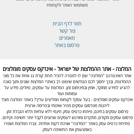
משתמשי האתר ולקוחותיו
חזור לדף הבית
צור קשר
מאמרים
פרסום באתר
המלצה - אתר ההמלצות של ישראל - אינדקס עסקים מומלצים
אתר האינטרנט "המלצה" שם לו למטרה להכיל תחת קורת גג אחת את כל סוגי
ההמלצות, ובכך יחסוך לכם הגולשים שיטוט רב באתרי המלצות שונים ותוך כוונה
להגיע למידע ממוקד, אמין ובמינימום זמן. המלצות על עסקים, טיולים, מידע על
עמותות ועוד
אינדקס עסקים מומלצים : בעל עסק? לקוחות ממליצים עליך? באתר המלצה תוכל
ליהנות מפרסום עסקים מהיר ואיכותי ובפריסה ארצית
פרסום עסקים בחינם, פיתחו כרטיס עסק חינמי ללא עלויות וללא הגבלת זמן.
פרסום עסקים מקודם, מתקדם ומודגש לעסקים שרוצים לקבל יותר חשיפה וקידום.
פתיחת כרטיס עסק באתר "המלצה" אורכת דקות אחדות. צברו המלצות ושפרו
באמצעותן את החשיפה לעסק