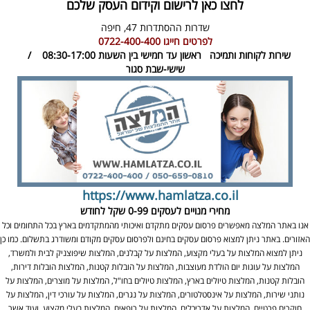
לחצו כאן לרישום וקידום העסק שלכם
שדרות ההסתדרות 47,
חיפה
לפרטים חייגו
0722-400-400
שירות לקוחות ותמיכה
ראשון עד חמישי בין השעות 08:30-17:00 /
שישי-שבת סגור
https://www.hamlatza.co.il
מחירי מנויים לעסקים
0-99 שקל לחודש
אנו באתר המלצה מאפשרים פרסום עסקים מתקדם ואיכותי מהמתקדמים בארץ בכל התחומים וכל
האזורים. באתר ניתן למצוא פרסום עסקים בחינם ולפרסום עסקים מקודם ומשודרג בתשלום. כמו כן
ניתן למצוא המלצות על בעלי מקצוע, המלצות על קבלנים, המלצות שיפוצניק לבית ולמשרד,
המלצות על עוגות יום הולדת מעוצבות, המלצות על הובלות קטנות, המלצות הובלות דירות,
הובלות קטנות, המלצות טיולים בארץ, המלצות טיולים בחו"ל, המלצות על מוצרים, המלצות על
נותני שירות, המלצות על אינסטלטורים, המלצות על נגרים, המלצות על עורכי דין, המלצות על
חוקרים פרטיים, המלצות על אדריכלים, המלצות על רופאים, המלצות בעלי מקצוע, ועוד אשר