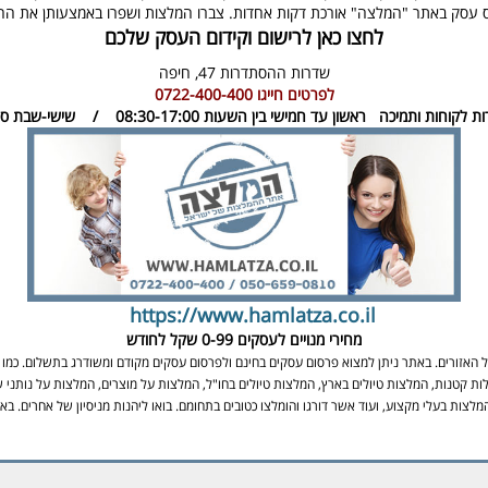
 עסק באתר "המלצה" אורכת דקות אחדות. צברו המלצות ושפרו באמצעותן את ה
לחצו כאן לרישום וקידום העסק שלכם
שדרות ההסתדרות 47,
חיפה
לפרטים חייגו
0722-400-400
ות לקוחות ותמיכה
ראשון עד חמישי בין השעות 08:30-17:00 / שישי-שבת סגור
https://www.hamlatza.co.il
מחירי מנויים לעסקים
0-99 שקל לחודש
אזורים. באתר ניתן למצוא פרסום עסקים בחינם ולפרסום עסקים מקודם ומשודרג בתשלום. כמו כן
ות קטנות, המלצות טיולים בארץ, המלצות טיולים בחו"ל, המלצות על מוצרים, המלצות על נותני ש
מלצות בעלי מקצוע, ועוד אשר דורגו והומלצו כטובים בתחומם. בואו ליהנות מניסיון של אחרים. 