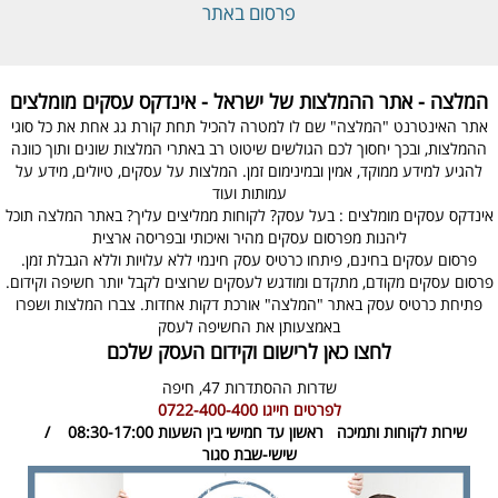
פרסום באתר
המלצה - אתר ההמלצות של ישראל - אינדקס עסקים מומלצים
אתר האינטרנט "המלצה" שם לו למטרה להכיל תחת קורת גג אחת את כל סוגי
ההמלצות, ובכך יחסוך לכם הגולשים שיטוט רב באתרי המלצות שונים ותוך כוונה
להגיע למידע ממוקד, אמין ובמינימום זמן. המלצות על עסקים, טיולים, מידע על
עמותות ועוד
אינדקס עסקים מומלצים : בעל עסק? לקוחות ממליצים עליך? באתר המלצה תוכל
ליהנות מפרסום עסקים מהיר ואיכותי ובפריסה ארצית
פרסום עסקים בחינם, פיתחו כרטיס עסק חינמי ללא עלויות וללא הגבלת זמן.
פרסום עסקים מקודם, מתקדם ומודגש לעסקים שרוצים לקבל יותר חשיפה וקידום.
פתיחת כרטיס עסק באתר "המלצה" אורכת דקות אחדות. צברו המלצות ושפרו
באמצעותן את החשיפה לעסק
לחצו כאן לרישום וקידום העסק שלכם
שדרות ההסתדרות 47,
חיפה
לפרטים חייגו
0722-400-400
שירות לקוחות ותמיכה
ראשון עד חמישי בין השעות 08:30-17:00 /
שישי-שבת סגור