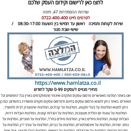
לחצו כאן לרישום וקידום העסק שלכם
שדרות ההסתדרות 47,
חיפה
לפרטים חייגו
0722-400-400
שירות לקוחות ותמיכה
ראשון עד חמישי בין השעות 08:30-17:00 /
שישי-שבת סגור
https://www.hamlatza.co.il
מחירי מנויים לעסקים
0-99 שקל לחודש
אנו באתר המלצה מאפשרים פרסום עסקים מתקדם ואיכותי מהמתקדמים בארץ בכל התחומים וכל
האזורים. באתר ניתן למצוא פרסום עסקים בחינם ולפרסום עסקים מקודם ומשודרג בתשלום. כמו כן
ניתן למצוא המלצות על בעלי מקצוע, המלצות על קבלנים, המלצות שיפוצניק לבית ולמשרד,
המלצות על עוגות יום הולדת מעוצבות, המלצות על הובלות קטנות, המלצות הובלות דירות,
הובלות קטנות, המלצות טיולים בארץ, המלצות טיולים בחו"ל, המלצות על מוצרים, המלצות על
נותני שירות, המלצות על אינסטלטורים, המלצות על נגרים, המלצות על עורכי דין, המלצות על
חוקרים פרטיים, המלצות על אדריכלים, המלצות על רופאים, המלצות בעלי מקצוע, ועוד אשר