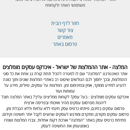
משתמשי האתר ולקוחותיו
חזור לדף הבית
צור קשר
מאמרים
פרסום באתר
המלצה - אתר ההמלצות של ישראל - אינדקס עסקים מומלצים
אתר האינטרנט "המלצה" שם לו למטרה להכיל תחת קורת גג אחת את כל סוגי
ההמלצות, ובכך יחסוך לכם הגולשים שיטוט רב באתרי המלצות שונים ותוך כוונה
להגיע למידע ממוקד, אמין ובמינימום זמן. המלצות על עסקים, טיולים, מידע על
עמותות ועוד
אינדקס עסקים מומלצים : בעל עסק? לקוחות ממליצים עליך? באתר המלצה תוכל
ליהנות מפרסום עסקים מהיר ואיכותי ובפריסה ארצית
פרסום עסקים בחינם, פיתחו כרטיס עסק חינמי ללא עלויות וללא הגבלת זמן.
פרסום עסקים מקודם, מתקדם ומודגש לעסקים שרוצים לקבל יותר חשיפה וקידום.
פתיחת כרטיס עסק באתר "המלצה" אורכת דקות אחדות. צברו המלצות ושפרו
באמצעותן את החשיפה לעסק