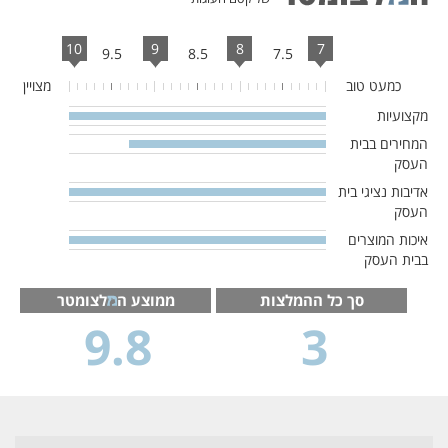
10
9
8
7
9.5
8.5
7.5
כמעט טוב
מצויין
מקצועיות
100%
Complete
המחירים בבית
76.666666666667%
העסק
Complete
אדיבות נציגי בית
100%
העסק
Complete
איכות המוצרים
100%
בבית העסק
Complete
סך כל ההמלצות
ממוצע ה
לצומטר
9.8
3