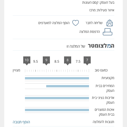
בעל העסק: קסם העוגות
איזור פעילות: מרכז
שליחה לחבר
הוסף המלצה למועדפים
הדפסת המלצה
של המלצה זו
10
9
8
7
9.5
8.5
7.5
כמעט טוב
מצויין
מקצועיות
100%
Complete
המחירים בבית
66.666666666667%
העסק
Complete
אדיבות נציגי בית
100%
העסק
Complete
איכות המוצרים
100%
בבית העסק
Complete
תגובות להמלצה
הוסף תגובה