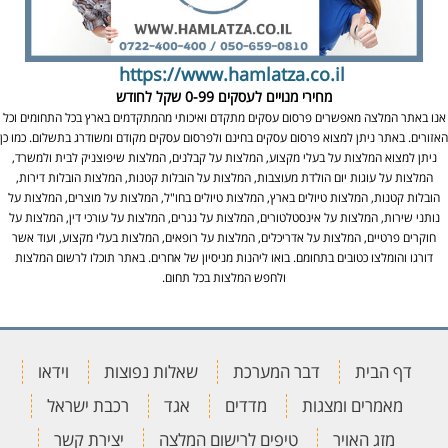
https://www.hamlatza.co.il
מחירי מנויים לעסקים
0-99 שקל לחודש
אנו באתר המלצה מאפשרים פרסום עסקים מתקדם ואיכותי מהמתקדמים בארץ בכל התחומים וכל
האזורים. באתר ניתן למצוא פרסום עסקים בחינם ולפרסום עסקים מקודם ומשודרג בתשלום. כמו כן
ניתן למצוא המלצות על בעלי מקצוע, המלצות על קבלנים, המלצות שיפוצניק לבית ולמשרד,
המלצות על עוגות יום הולדת מעוצבות, המלצות על הובלות קטנות, המלצות הובלות דירות,
הובלות קטנות, המלצות טיולים בארץ, המלצות טיולים בחו"ל, המלצות על מוצרים, המלצות על
נותני שירות, המלצות על אינסטלטורים, המלצות על נגרים, המלצות על עורכי דין, המלצות על
חוקרים פרטיים, המלצות על אדריכלים, המלצות על רופאים, המלצות בעלי מקצוע, ועוד אשר
דורגו והומלצו כטובים בתחומם. בואו ליהנות מניסיון של אחרים. באתר תוכלו לרשום המלצות
ולחפש המלצות בכל תחום.
דף הבית
דבר המערכת
שאלות נפוצות
וידאו
מאמרים ומצגות
מדדים
אגד
רכבת ישראל
מזג האויר
טיפים לרישום המלצה
יצירת קשר