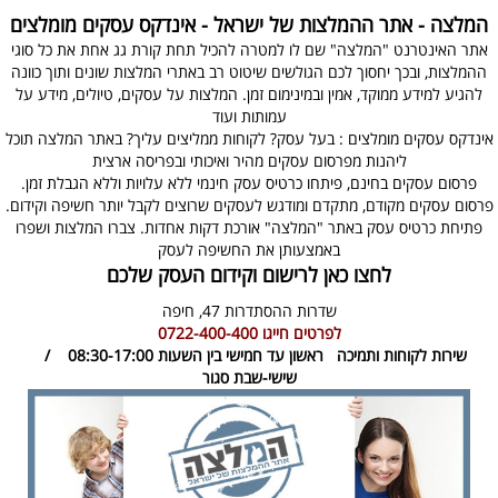
המלצה - אתר ההמלצות של ישראל - אינדקס עסקים מומלצים
אתר האינטרנט "המלצה" שם לו למטרה להכיל תחת קורת גג אחת את כל סוגי
ההמלצות, ובכך יחסוך לכם הגולשים שיטוט רב באתרי המלצות שונים ותוך כוונה
להגיע למידע ממוקד, אמין ובמינימום זמן. המלצות על עסקים, טיולים, מידע על
עמותות ועוד
אינדקס עסקים מומלצים : בעל עסק? לקוחות ממליצים עליך? באתר המלצה תוכל
ליהנות מפרסום עסקים מהיר ואיכותי ובפריסה ארצית
פרסום עסקים בחינם, פיתחו כרטיס עסק חינמי ללא עלויות וללא הגבלת זמן.
פרסום עסקים מקודם, מתקדם ומודגש לעסקים שרוצים לקבל יותר חשיפה וקידום.
פתיחת כרטיס עסק באתר "המלצה" אורכת דקות אחדות. צברו המלצות ושפרו
באמצעותן את החשיפה לעסק
לחצו כאן לרישום וקידום העסק שלכם
שדרות ההסתדרות 47,
חיפה
לפרטים חייגו
0722-400-400
שירות לקוחות ותמיכה
ראשון עד חמישי בין השעות 08:30-17:00 /
שישי-שבת סגור