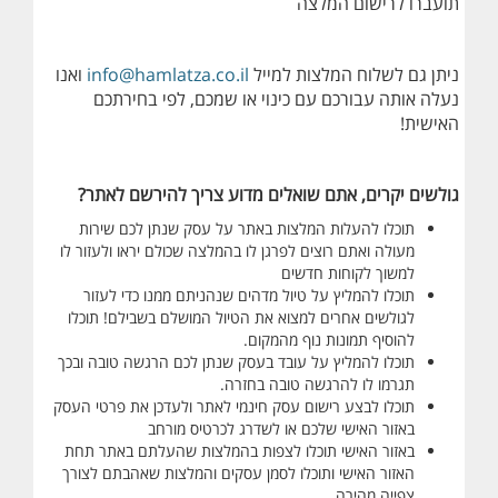
תועברו לרישום המלצה
ניתן גם לשלוח המלצות למייל
info@hamlatza.co.il
ואנו
נעלה אותה עבורכם עם כינוי או שמכם, לפי בחירתכם
האישית!
גולשים יקרים, אתם שואלים מדוע צריך להירשם לאתר?
תוכלו להעלות המלצות באתר על עסק שנתן לכם שירות
מעולה ואתם רוצים לפרגן לו בהמלצה שכולם יראו ולעזור לו
למשוך לקוחות חדשים
תוכלו להמליץ על טיול מדהים שנהניתם ממנו כדי לעזור
לגולשים אחרים למצוא את הטיול המושלם בשבילם! תוכלו
להוסיף תמונות נוף מהמקום.
תוכלו להמליץ על עובד בעסק שנתן לכם הרגשה טובה ובכך
תגרמו לו להרגשה טובה בחזרה.
תוכלו לבצע רישום עסק חינמי לאתר ולעדכן את פרטי העסק
באזור האישי שלכם או לשדרג לכרטיס מורחב
באזור האישי תוכלו לצפות בהמלצות שהעלתם באתר תחת
האזור האישי ו
תוכלו לסמן עסקים והמלצות שאהבתם לצורך
צפייה מהירה