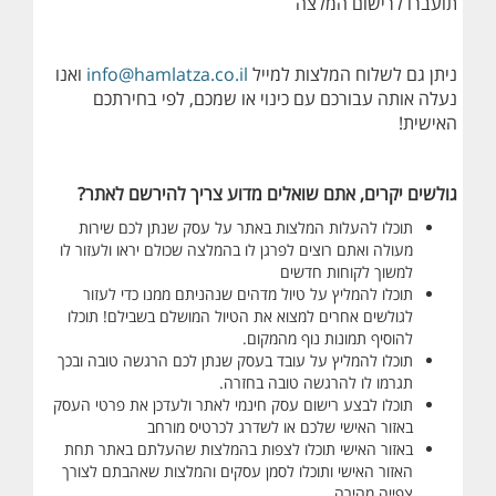
תועברו לרישום המלצה
ניתן גם לשלוח המלצות למייל
info@hamlatza.co.il
ואנו
נעלה אותה עבורכם עם כינוי או שמכם, לפי בחירתכם
האישית!
גולשים יקרים, אתם שואלים מדוע צריך להירשם לאתר?
תוכלו להעלות המלצות באתר על עסק שנתן לכם שירות
מעולה ואתם רוצים לפרגן לו בהמלצה שכולם יראו ולעזור לו
למשוך לקוחות חדשים
תוכלו להמליץ על טיול מדהים שנהניתם ממנו כדי לעזור
לגולשים אחרים למצוא את הטיול המושלם בשבילם! תוכלו
להוסיף תמונות נוף מהמקום.
תוכלו להמליץ על עובד בעסק שנתן לכם הרגשה טובה ובכך
תגרמו לו להרגשה טובה בחזרה.
תוכלו לבצע רישום עסק חינמי לאתר ולעדכן את פרטי העסק
באזור האישי שלכם או לשדרג לכרטיס מורחב
באזור האישי תוכלו לצפות בהמלצות שהעלתם באתר תחת
האזור האישי ו
תוכלו לסמן עסקים והמלצות שאהבתם לצורך
צפייה מהירה