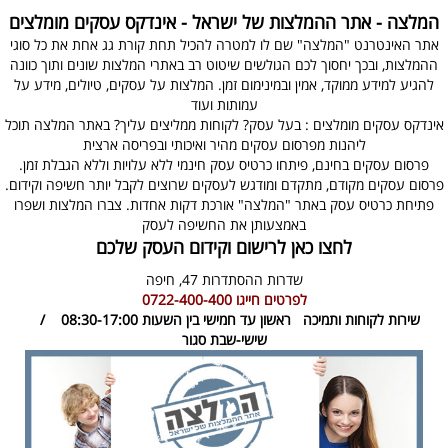
המלצה - אתר ההמלצות של ישראל - אינדקס עסקים מומלצים
אתר האינטרנט "המלצה" שם לו למטרה להכיל תחת קורת גג אחת את כל סוגי
ההמלצות, ובכך יחסוך לכם הגולשים שיטוט רב באתרי המלצות שונים ותוך כוונה
להגיע למידע ממוקד, אמין ובמינימום זמן. המלצות על עסקים, טיולים, מידע על
עמותות ועוד
אינדקס עסקים מומלצים : בעל עסק? לקוחות ממליצים עליך? באתר המלצה תוכל
ליהנות מפרסום עסקים מהיר ואיכותי ובפריסה ארצית
פרסום עסקים בחינם, פיתחו כרטיס עסק חינמי ללא עלויות וללא הגבלת זמן.
פרסום עסקים מקודם, מתקדם ומודגש לעסקים שרוצים לקבל יותר חשיפה וקידום.
פתיחת כרטיס עסק באתר "המלצה" אורכת דקות אחדות. צברו המלצות ושפרו
באמצעותן את החשיפה לעסק
לחצו כאן לרישום וקידום העסק שלכם
שדרות ההסתדרות 47,
חיפה
לפרטים חייגו
0722-400-400
שירות לקוחות ותמיכה
ראשון עד חמישי בין השעות 08:30-17:00 /
שישי-שבת סגור