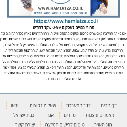
https://www.hamlatza.co.il
מחירי מנויים לעסקים
0-99 שקל לחודש
אנו באתר המלצה מאפשרים פרסום עסקים מתקדם ואיכותי מהמתקדמים בארץ בכל התחומים וכל
האזורים. באתר ניתן למצוא פרסום עסקים בחינם ולפרסום עסקים מקודם ומשודרג בתשלום. כמו כן
ניתן למצוא המלצות על בעלי מקצוע, המלצות על קבלנים, המלצות שיפוצניק לבית ולמשרד,
המלצות על עוגות יום הולדת מעוצבות, המלצות על הובלות קטנות, המלצות הובלות דירות,
הובלות קטנות, המלצות טיולים בארץ, המלצות טיולים בחו"ל, המלצות על מוצרים, המלצות על
נותני שירות, המלצות על אינסטלטורים, המלצות על נגרים, המלצות על עורכי דין, המלצות על
חוקרים פרטיים, המלצות על אדריכלים, המלצות על רופאים, המלצות בעלי מקצוע, ועוד אשר
דורגו והומלצו כטובים בתחומם. בואו ליהנות מניסיון של אחרים. באתר תוכלו לרשום המלצות
ולחפש המלצות בכל תחום.
דף הבית
דבר המערכת
שאלות נפוצות
וידאו
מאמרים ומצגות
מדדים
אגד
רכבת ישראל
מזג האויר
טיפים לרישום המלצה
יצירת קשר