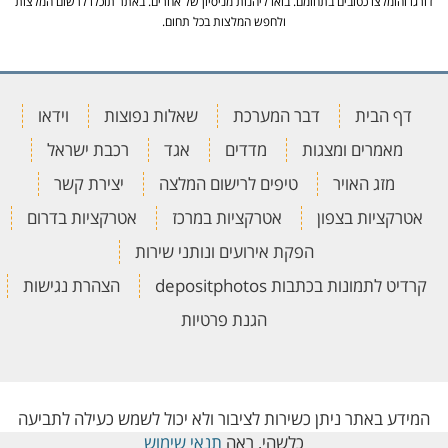
דורגו והומלצו כטובים בתחומם. בואו ליהנות מניסיון של אחרים. באתר תוכלו לרשום המלצות
ולחפש המלצות בכל תחום.
דף הבית
דבר המערכת
שאלות נפוצות
וידאו
מאמרים ומצגות
מדדים
אגד
רכבת ישראל
מזג האויר
טיפים לרישום המלצה
יצירת קשר
אטרקציות בצפון
אטרקציות במרכז
אטרקציות בדרום
הפקת אירועים ונותני שירות
קרדיט לתמונות בכתבות depositphotos
הצהרת נגישות
הגנת פרטיות
המידע באתר ניתן כשירות לציבור ולא יכול לשמש כעילה לתביעה
כלשהי, ראה
תנאי שימוש