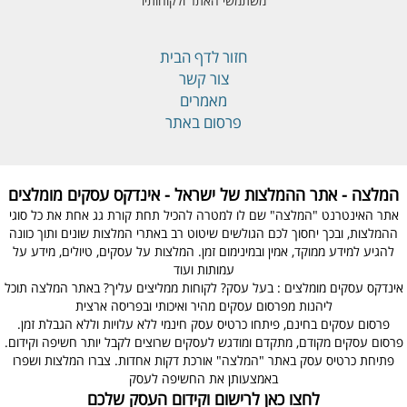
משתמשי האתר ולקוחותיו
חזור לדף הבית
צור קשר
מאמרים
פרסום באתר
המלצה - אתר ההמלצות של ישראל - אינדקס עסקים מומלצים
אתר האינטרנט "המלצה" שם לו למטרה להכיל תחת קורת גג אחת את כל סוגי
ההמלצות, ובכך יחסוך לכם הגולשים שיטוט רב באתרי המלצות שונים ותוך כוונה
להגיע למידע ממוקד, אמין ובמינימום זמן. המלצות על עסקים, טיולים, מידע על
עמותות ועוד
אינדקס עסקים מומלצים : בעל עסק? לקוחות ממליצים עליך? באתר המלצה תוכל
ליהנות מפרסום עסקים מהיר ואיכותי ובפריסה ארצית
פרסום עסקים בחינם, פיתחו כרטיס עסק חינמי ללא עלויות וללא הגבלת זמן.
פרסום עסקים מקודם, מתקדם ומודגש לעסקים שרוצים לקבל יותר חשיפה וקידום.
פתיחת כרטיס עסק באתר "המלצה" אורכת דקות אחדות. צברו המלצות ושפרו
באמצעותן את החשיפה לעסק
לחצו כאן לרישום וקידום העסק שלכם